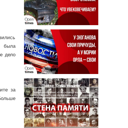
авились
й была
е дело
дите за
Больше