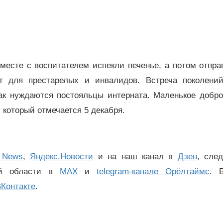
вместе с воспитателем испекли печенье, а потом отпр
т для престарелых и инвалидов. Встреча поколени
так нуждаются постояльцы интерната. Маленькое добро
 который отмечается 5 декабря.
 News
,
Яндекс.Новости
и на наш канал в
Дзен
, сле
ой области в
MAX
и
telegram-канале Орёлтаймс
. 
Контакте
.