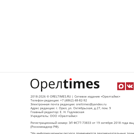
2018-2026 © ORELTIMES.RU | Сетевое издание «Орелтаймс»
Телефон редакции: +7 (4862) 48-82-92
Электронная почта редакции: oreltimes@yandex.ru
Адрес редакции: г. Орел, ул. Октябрьская, д.27, пом. 9
Главный редактор: Е. Н. Годлевская
Учредитель: ООО «Орелтаймс»
Регистрационный номер: ЭЛ ФС77-73833 от 19 октября 2018 года вы
(Роскомнадзор РФ).
"На информационном ресурсе применяются рекомендательные техно