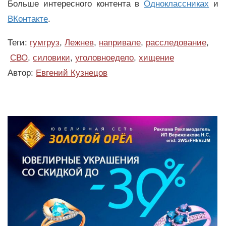
Больше интересного контента в
Одноклассниках
и
ВКонтакте
.
Теги:
гумгруз
,
Лежнев
,
напривале
,
расследование
,
СВО
,
силовики
,
уголовноедело
,
хищение
Автор:
Евгений Кузнецов