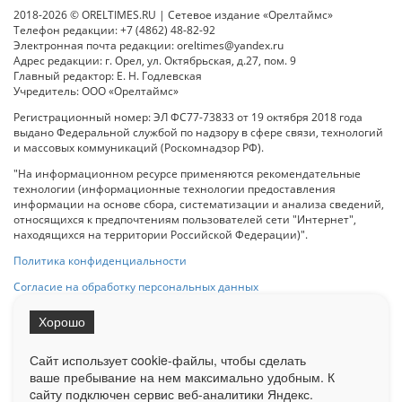
2018-2026 © ORELTIMES.RU | Сетевое издание «Орелтаймс»
Телефон редакции: +7 (4862) 48-82-92
Электронная почта редакции: oreltimes@yandex.ru
Адрес редакции: г. Орел, ул. Октябрьская, д.27, пом. 9
Главный редактор: Е. Н. Годлевская
Учредитель: ООО «Орелтаймс»
Регистрационный номер: ЭЛ ФС77-73833 от 19 октября 2018 года
выдано Федеральной службой по надзору в сфере связи, технологий
и массовых коммуникаций (Роскомнадзор РФ).
"На информационном ресурсе применяются рекомендательные
технологии (информационные технологии предоставления
информации на основе сбора, систематизации и анализа сведений,
относящихся к предпочтениям пользователей сети "Интернет",
находящихся на территории Российской Федерации)".
Политика конфиденциальности
Согласие на обработку персональных данных
Хорошо
При использовании любого материала с данного сайта гипер-ссылка
на Сетевое издание «ОрелТаймс» обязательна.
Сайт использует cookie-файлы, чтобы сделать
ваше пребывание на нем максимально удобным. К
cайту подключен сервис веб-аналитики Яндекс.
Ограниченная статистика посещаемости доступна на сайте