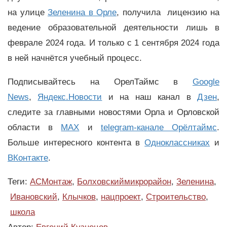
на улице
Зеленина в Орле
, получила лицензию на
ведение образовательной деятельности лишь в
феврале 2024 года. И только с 1 сентября 2024 года
в ней начнётся учебный процесс.
Подписывайтесь на ОрелТаймс в
Google
News
,
Яндекс.Новости
и на наш канал в
Дзен
,
следите за главными новостями Орла и Орловской
области в
MAX
и
telegram-канале Орёлтаймс
.
Больше интересного контента в
Одноклассниках
и
ВКонтакте
.
Теги:
АСМонтаж
,
Болховскиймикрорайон
,
Зеленина
,
Ивановский
,
Клычков
,
нацпроект
,
Строительство
,
школа