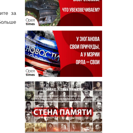
дите за
Больше