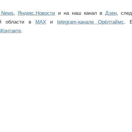
 News
,
Яндекс.Новости
и на наш канал в
Дзен
, сле
ой области в
MAX
и
telegram-канале Орёлтаймс
. 
Контакте
.