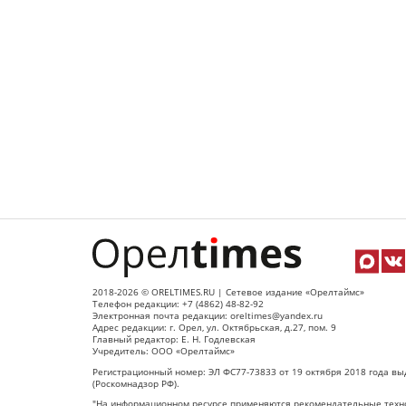
2018-2026 © ORELTIMES.RU | Сетевое издание «Орелтаймс»
Телефон редакции: +7 (4862) 48-82-92
Электронная почта редакции: oreltimes@yandex.ru
Адрес редакции: г. Орел, ул. Октябрьская, д.27, пом. 9
Главный редактор: Е. Н. Годлевская
Учредитель: ООО «Орелтаймс»
Регистрационный номер: ЭЛ ФС77-73833 от 19 октября 2018 года вы
(Роскомнадзор РФ).
"На информационном ресурсе применяются рекомендательные техно