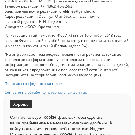
2018-2026 © ORELTIMES.RU | Сетевое издание «Орелтаймс»
Телефон редакции: +7 (4862) 48-82-92
Электронная почта редакции: oreltimes@yandex.ru
Адрес редакции: г. Орел, ул. Октябрьская, д.27, пом. 9
Главный редактор: Е. Н. Годлевская
Учредитель: ООО «Орелтаймс»
Регистрационный номер: ЭЛ ФС77-73833 от 19 октября 2018 года
выдано Федеральной службой по надзору в сфере связи, технологий
и массовых коммуникаций (Роскомнадзор РФ).
"На информационном ресурсе применяются рекомендательные
технологии (информационные технологии предоставления
информации на основе сбора, систематизации и анализа сведений,
относящихся к предпочтениям пользователей сети "Интернет",
находящихся на территории Российской Федерации)".
Политика конфиденциальности
Согласие на обработку персональных данных
Хорошо
При использовании любого материала с данного сайта гипер-ссылка
на Сетевое издание «ОрелТаймс» обязательна.
Сайт использует cookie-файлы, чтобы сделать
ваше пребывание на нем максимально удобным. К
cайту подключен сервис веб-аналитики Яндекс.
Ограниченная статистика посещаемости доступна на сайте
Метрика, использующий cookie-файлы. Оставаясь
Liveinternet.ru
. Подробная статистика для рекламодателей по запросу