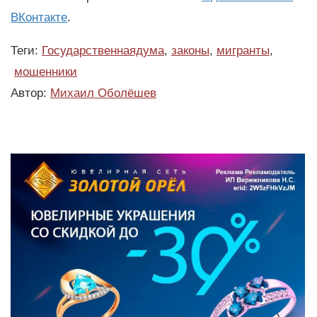
ВКонтакте
.
Теги:
Государственнаядума
,
законы
,
мигранты
,
мошенники
Автор:
Михаил Оболёшев