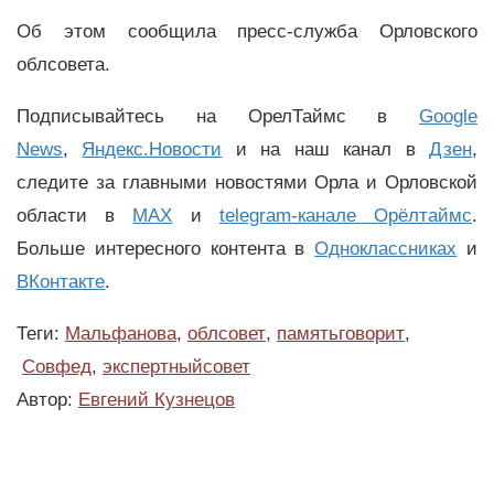
Об этом сообщила пресс-служба Орловского
облсовета.
Подписывайтесь на ОрелТаймс в
Google
News
,
Яндекс.Новости
и на наш канал в
Дзен
,
следите за главными новостями Орла и Орловской
области в
MAX
и
telegram-канале Орёлтаймс
.
Больше интересного контента в
Одноклассниках
и
ВКонтакте
.
Теги:
Мальфанова
,
облсовет
,
памятьговорит
,
Совфед
,
экспертныйсовет
Автор:
Евгений Кузнецов