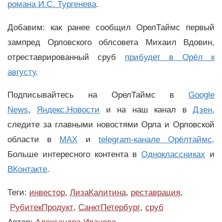
романа И.С. Тургенева
.
Добавим: как ранее сообщил ОрелТаймс первый
зампред Орловского облсовета Михаил Вдовин,
отреставрированный сруб
прибудет в Орёл к
августу
.
Подписывайтесь на ОрелТаймс в
Google
News
,
Яндекс.Новости
и на наш канал в
Дзен
,
следите за главными новостями Орла и Орловской
области в
MAX
и
telegram-канале Орёлтаймс
.
Больше интересного контента в
Одноклассниках
и
ВКонтакте
.
Теги:
инвестор
,
ЛизаКалитина
,
реставрация
,
РубитекПродукт
,
СанктПетербург
,
сруб