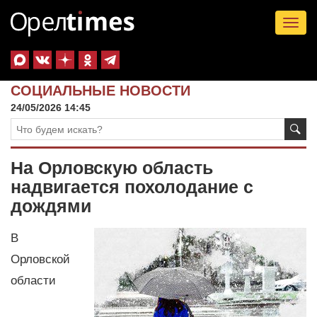
Tog
nav
СОЦИАЛЬНЫЕ НОВОСТИ
24/05/2026 14:45
На Орловскую область
надвигается похолодание с
дождями
В
Орловской
области