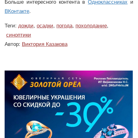
Больше интересного контента в
Одноклассниках
и
ВКонтакте
.
Теги:
дожди
,
осадки
,
погода
,
похолодание
,
синоптики
Автор:
Виктория Казакова