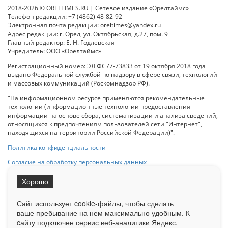
2018-2026 © ORELTIMES.RU | Сетевое издание «Орелтаймс»
Телефон редакции: +7 (4862) 48-82-92
Электронная почта редакции: oreltimes@yandex.ru
Адрес редакции: г. Орел, ул. Октябрьская, д.27, пом. 9
Главный редактор: Е. Н. Годлевская
Учредитель: ООО «Орелтаймс»
Регистрационный номер: ЭЛ ФС77-73833 от 19 октября 2018 года
выдано Федеральной службой по надзору в сфере связи, технологий
и массовых коммуникаций (Роскомнадзор РФ).
"На информационном ресурсе применяются рекомендательные
технологии (информационные технологии предоставления
информации на основе сбора, систематизации и анализа сведений,
относящихся к предпочтениям пользователей сети "Интернет",
находящихся на территории Российской Федерации)".
Политика конфиденциальности
Согласие на обработку персональных данных
Хорошо
При использовании любого материала с данного сайта гипер-ссылка
на Сетевое издание «ОрелТаймс» обязательна.
Сайт использует cookie-файлы, чтобы сделать
ваше пребывание на нем максимально удобным. К
cайту подключен сервис веб-аналитики Яндекс.
Ограниченная статистика посещаемости доступна на сайте