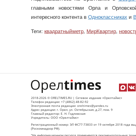
главными новостями Орла и Орловск
интересного контента в
Одноклассниках
и
В
Теги:
квадратныйметр
,
МирКвартир
,
новост
2018-2026 © ORELTIMES.RU | Сетевое издание «Орелтаймс»
Телефон редакции: +7 (4862) 48-82-92
Электронная почта редакции: oreltimes@yandex.ru
Адрес редакции: г. Орел, ул. Октябрьская, д.27, пом. 9
Главный редактор: Е. Н. Годлевская
Учредитель: ООО «Орелтаймс»
Регистрационный номер: ЭЛ ФС77-73833 от 19 октября 2018 года вы
(Роскомнадзор РФ).
"На информационном ресурсе применяются рекомендательные техно