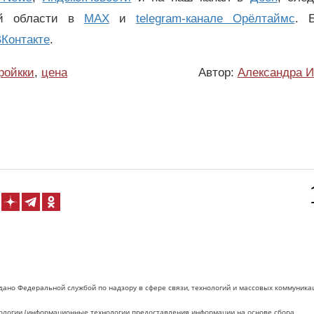
ой области в
MAX
и
telegram-канале Орёлтаймс
. 
Контакте
.
ройкки
,
цена
Автор:
Александра И
дано Федеральной службой по надзору в сфере связи, технологий и массовых коммуника
логии (информационные технологии предоставления информации на основе сбора,