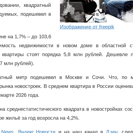
довании, квадратный
едуемых, подешевел в
Изображение от freepik
не на 1,7% – до 103,6
оимость недвижимости в новом доме в областной с
 квартиры стоят порядка 5,8 млн рублей. Дешевле 
,7 млн рублей).
ратный метр подешевел в Москве и Сочи. Что, по 
рынка новостроек. В среднем квартира в России оценив
 марте 2026 года.
на среднестатистического квадрата в новостройках со
ое жильё за год возросла на 4,2%.
 News
,
Яндекс.Новости
и на наш канал в
Дзен
, сле