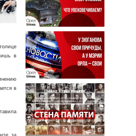
толице
лишь в
мнению
ается в
ставила
дите за