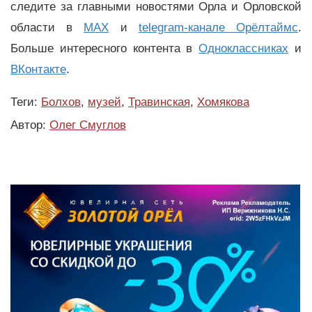
следите за главными новостями Орла и Орловской
области в
MAX
и
telegram-канале Орёлтаймс
.
Больше интересного контента в
Одноклассниках
и
ВКонтакте
.
Теги:
Болхов
,
музей
,
Травинская
,
Хомякова
Автор:
Олег Смуглов