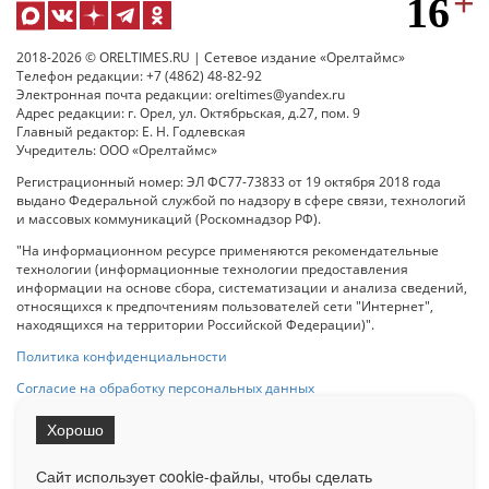
2018-2026 © ORELTIMES.RU | Сетевое издание «Орелтаймс»
Телефон редакции: +7 (4862) 48-82-92
Электронная почта редакции: oreltimes@yandex.ru
Адрес редакции: г. Орел, ул. Октябрьская, д.27, пом. 9
Главный редактор: Е. Н. Годлевская
Учредитель: ООО «Орелтаймс»
Регистрационный номер: ЭЛ ФС77-73833 от 19 октября 2018 года
выдано Федеральной службой по надзору в сфере связи, технологий
и массовых коммуникаций (Роскомнадзор РФ).
"На информационном ресурсе применяются рекомендательные
технологии (информационные технологии предоставления
информации на основе сбора, систематизации и анализа сведений,
относящихся к предпочтениям пользователей сети "Интернет",
находящихся на территории Российской Федерации)".
Политика конфиденциальности
Согласие на обработку персональных данных
Хорошо
При использовании любого материала с данного сайта гипер-ссылка
на Сетевое издание «ОрелТаймс» обязательна.
Сайт использует cookie-файлы, чтобы сделать