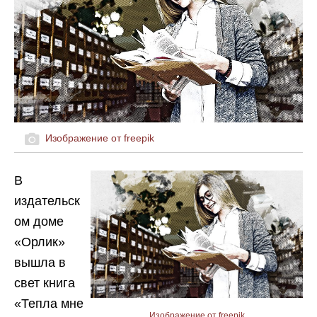
Изображение от freepik
В
издательск
ом доме
«Орлик»
вышла в
свет книга
«Тепла мне
Изображение от freepik