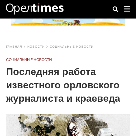
ГЛАВНАЯ
НОВОСТИ
СОЦИАЛЬНЫЕ НОВОСТИ
Typ
your
sear
СОЦИАЛЬНЫЕ НОВОСТИ
quer
and
Последняя работа
hit
ente
известного орловского
журналиста и краеведа