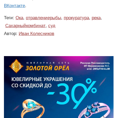
ВКонтакте
.
Теги:
Ока
,
отравлениерыбы
,
прокуратура
,
река
,
Сахарныйкомбинат
,
суд
Автор:
Иван Колесников