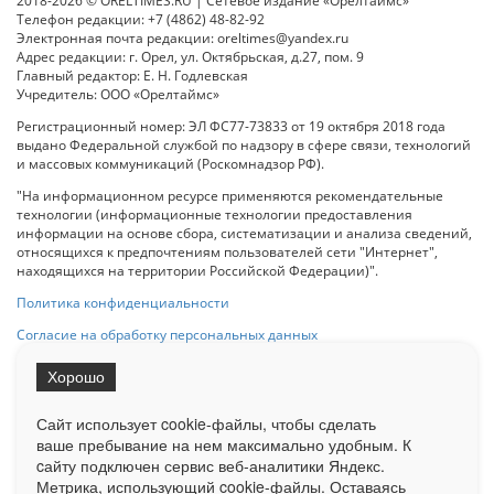
2018-2026 © ORELTIMES.RU | Сетевое издание «Орелтаймс»
Телефон редакции: +7 (4862) 48-82-92
Электронная почта редакции: oreltimes@yandex.ru
Адрес редакции: г. Орел, ул. Октябрьская, д.27, пом. 9
Главный редактор: Е. Н. Годлевская
Учредитель: ООО «Орелтаймс»
Регистрационный номер: ЭЛ ФС77-73833 от 19 октября 2018 года
выдано Федеральной службой по надзору в сфере связи, технологий
и массовых коммуникаций (Роскомнадзор РФ).
"На информационном ресурсе применяются рекомендательные
технологии (информационные технологии предоставления
информации на основе сбора, систематизации и анализа сведений,
относящихся к предпочтениям пользователей сети "Интернет",
находящихся на территории Российской Федерации)".
Политика конфиденциальности
Согласие на обработку персональных данных
Хорошо
При использовании любого материала с данного сайта гипер-ссылка
на Сетевое издание «ОрелТаймс» обязательна.
Сайт использует cookie-файлы, чтобы сделать
ваше пребывание на нем максимально удобным. К
cайту подключен сервис веб-аналитики Яндекс.
Ограниченная статистика посещаемости доступна на сайте
Метрика, использующий cookie-файлы. Оставаясь
Liveinternet.ru
. Подробная статистика для рекламодателей по запросу