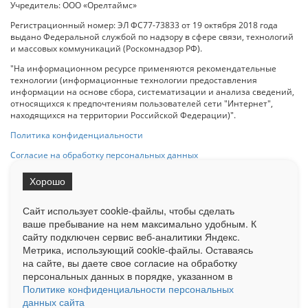
Учредитель: ООО «Орелтаймс»
Регистрационный номер: ЭЛ ФС77-73833 от 19 октября 2018 года
выдано Федеральной службой по надзору в сфере связи, технологий
и массовых коммуникаций (Роскомнадзор РФ).
"На информационном ресурсе применяются рекомендательные
технологии (информационные технологии предоставления
информации на основе сбора, систематизации и анализа сведений,
относящихся к предпочтениям пользователей сети "Интернет",
находящихся на территории Российской Федерации)".
Политика конфиденциальности
Согласие на обработку персональных данных
Хорошо
При использовании любого материала с данного сайта гипер-ссылка
на Сетевое издание «ОрелТаймс» обязательна.
Сайт использует cookie-файлы, чтобы сделать
ваше пребывание на нем максимально удобным. К
cайту подключен сервис веб-аналитики Яндекс.
Ограниченная статистика посещаемости доступна на сайте
Метрика, использующий cookie-файлы. Оставаясь
Liveinternet.ru
. Подробная статистика для рекламодателей по запросу
у менеджера.
на сайте, вы даете свое согласие на обработку
персональных данных в порядке, указанном в
Реклама
Документы
О нас
Контакты
Политике конфиденциальности персональных
данных сайта