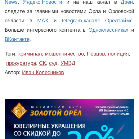
News
,
Яндекс.Новости
и на наш канал в
Дзен
,
следите за главными новостями Орла и Орловской
области в
MAX
и
telegram-канале Орёлтаймс
.
Больше интересного контента в
Одноклассниках
и
ВКонтакте
.
Теги:
криминал
,
мошенничество
,
Певцов
,
полиция
,
прокуратура
,
СК
,
суд
,
УМВД
Автор:
Иван Колесников