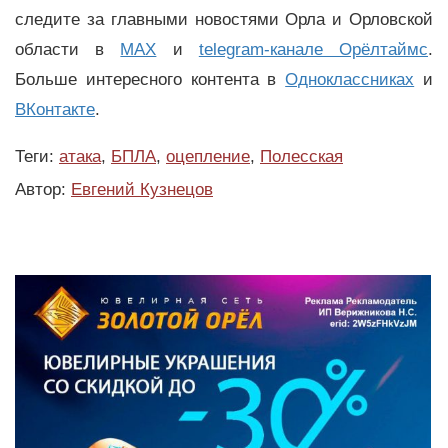
следите за главными новостями Орла и Орловской
области в
MAX
и
telegram-канале Орёлтаймс
.
Больше интересного контента в
Одноклассниках
и
ВКонтакте
.
Теги:
атака
,
БПЛА
,
оцепление
,
Полесская
Автор:
Евгений Кузнецов