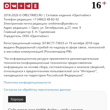
2018-2026 © ORELTIMES.RU | Сетевое издание «Орелтаймс»
Телефон редакции: +7 (4862) 48-82-92
Электронная почта редакции: oreltimes@yandex.ru
Адрес редакции: г. Орел, ул. Октябрьская, д.27, пом. 9
Главный редактор: Е. Н. Годлевская
Учредитель: ООО «Орелтаймс»
Регистрационный номер: ЭЛ ФС77-73833 от 19 октября 2018 года
выдано Федеральной службой по надзору в сфере связи, технологий
и массовых коммуникаций (Роскомнадзор РФ).
"На информационном ресурсе применяются рекомендательные
технологии (информационные технологии предоставления
информации на основе сбора, систематизации и анализа сведений,
относящихся к предпочтениям пользователей сети "Интернет",
находящихся на территории Российской Федерации)".
Политика конфиденциальности
Согласие на обработку персональных данных
Хорошо
При использовании любого материала с данного сайта гипер-ссылка
на Сетевое издание «ОрелТаймс» обязательна.
Сайт использует cookie-файлы, чтобы сделать