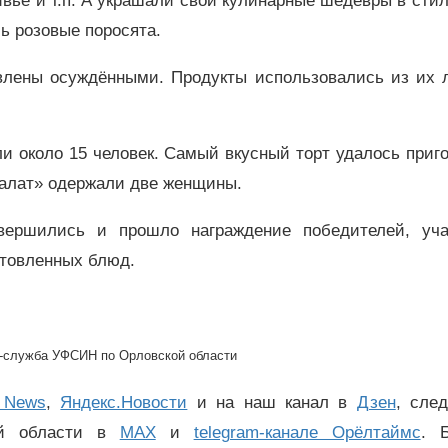
вье и т.п. А украшали свои кулинарные шедевры в сти
сь розовые поросята.
овлены осуждёнными. Продукты использовались из их 
и около 15 человек. Самый вкусный торт удалось приг
салат» одержали две женщины.
авершились и прошло награждение победителей, уча
отовленных блюд.
-служба УФСИН по Орловской области
 News
,
Яндекс.Новости
и на наш канал в
Дзен
, сле
ой области в
MAX
и
telegram-канале Орёлтаймс
. 