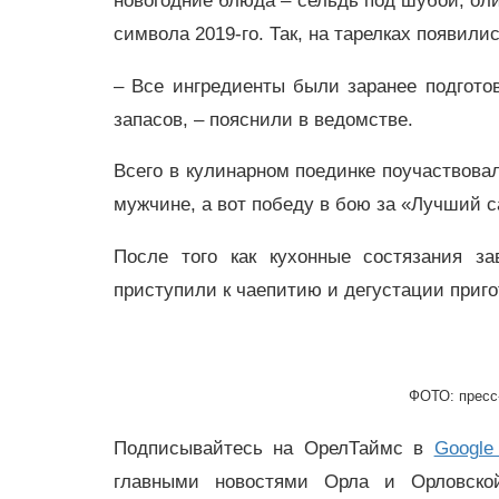
новогодние блюда – сельдь под шубой, оли
символа 2019-го. Так, на тарелках появили
– Все ингредиенты были заранее подгот
запасов, – пояснили в ведомстве.
Всего в кулинарном поединке поучаствовал
мужчине, а вот победу в бою за «Лучший 
После того как кухонные состязания з
приступили к чаепитию и дегустации приг
ФОТО: пресс
Подписывайтесь на ОрелТаймс в
Google
главными новостями Орла и Орловск