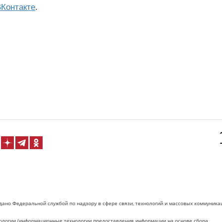
Контакте
.
дано Федеральной службой по надзору в сфере связи, технологий и массовых коммуника
логии (информационные технологии предоставления информации на основе сбора,