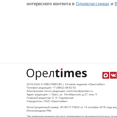
интересного контента в
Одноклассниках
и
В
2018-2026 © ORELTIMES.RU | Сетевое издание «Орелтаймс»
Телефон редакции: +7 (4862) 48-82-92
Электронная почта редакции: oreltimes@yandex.ru
Адрес редакции: г. Орел, ул. Октябрьская, д.27, пом. 9
Главный редактор: Е. Н. Годлевская
Учредитель: ООО «Орелтаймс»
Регистрационный номер: ЭЛ ФС77-73833 от 19 октября 2018 года вы
(Роскомнадзор РФ).
"На информационном ресурсе применяются рекомендательные техно