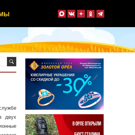
ММЫ
службе
в двух
ионные