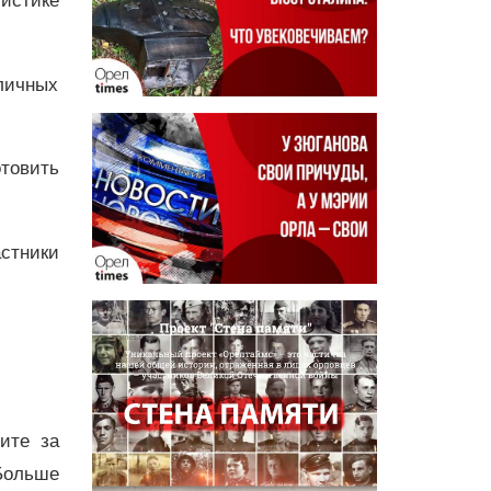
листике
личных
отовить
стники
дите за
Больше