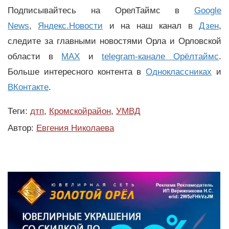
Подписывайтесь на ОрелТаймс в
Google
News
,
Яндекс.Новости
и на наш канал в
Дзен
,
следите за главными новостями Орла и Орловской
области в
MAX
и
telegram-канале Орёлтаймс
.
Больше интересного контента в
Одноклассниках
и
ВКонтакте
.
Теги:
дтп
,
Кромскойрайон
,
УМВД
Автор:
Евгения Николаева