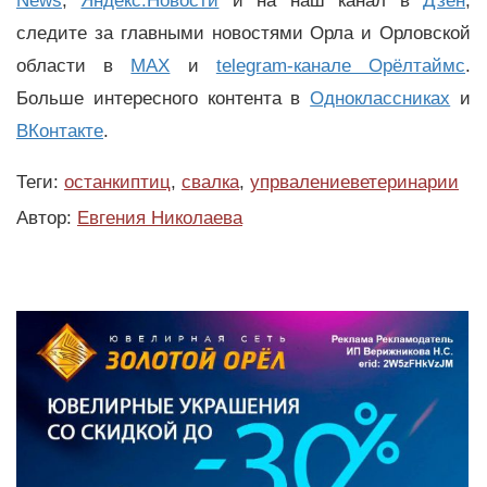
News
,
Яндекс.Новости
и на наш канал в
Дзен
,
следите за главными новостями Орла и Орловской
области в
MAX
и
telegram-канале Орёлтаймс
.
Больше интересного контента в
Одноклассниках
и
ВКонтакте
.
Теги:
останкиптиц
,
свалка
,
упрвалениеветеринарии
Автор:
Евгения Николаева