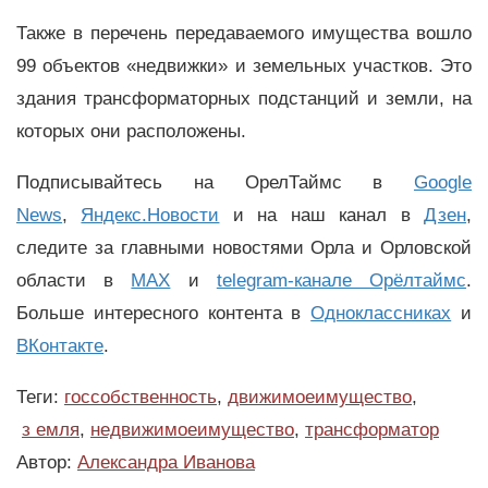
Также в перечень передаваемого имущества вошло
99 объектов «недвижки» и земельных участков. Это
здания трансформаторных подстанций и земли, на
которых они расположены.
Подписывайтесь на ОрелТаймс в
Google
News
,
Яндекс.Новости
и на наш канал в
Дзен
,
следите за главными новостями Орла и Орловской
области в
MAX
и
telegram-канале Орёлтаймс
.
Больше интересного контента в
Одноклассниках
и
ВКонтакте
.
Теги:
госсобственность
,
движимоеимущество
,
з емля
,
недвижимоеимущество
,
трансформатор
Автор:
Александра Иванова