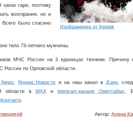
 запах гари, поэтому
ать возгорание, но и
. Всего было спасено
Изображение от freepik
ено тело 73-летнего мужчины.
иков МЧС России на 3 единицах техники. Причину 
С России по Орловской области.
 News
,
Яндекс.Новости
и на наш канал в
Дзен
, сле
ой области в
MAX
и
telegram-канале Орёлтаймс
. 
Контакте
.
теродетей
Автор:
Алина Ка