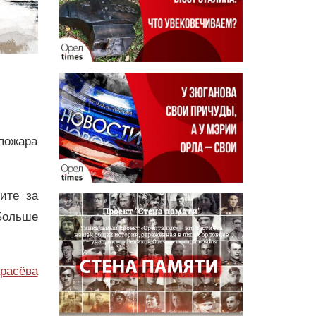
пожара
дите за
Больше
расёва