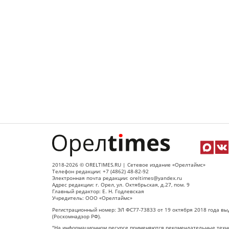
2018-2026 © ORELTIMES.RU | Сетевое издание «Орелтаймс»
Телефон редакции: +7 (4862) 48-82-92
Электронная почта редакции: oreltimes@yandex.ru
Адрес редакции: г. Орел, ул. Октябрьская, д.27, пом. 9
Главный редактор: Е. Н. Годлевская
Учредитель: ООО «Орелтаймс»
Регистрационный номер: ЭЛ ФС77-73833 от 19 октября 2018 года вы
(Роскомнадзор РФ).
"На информационном ресурсе применяются рекомендательные техно