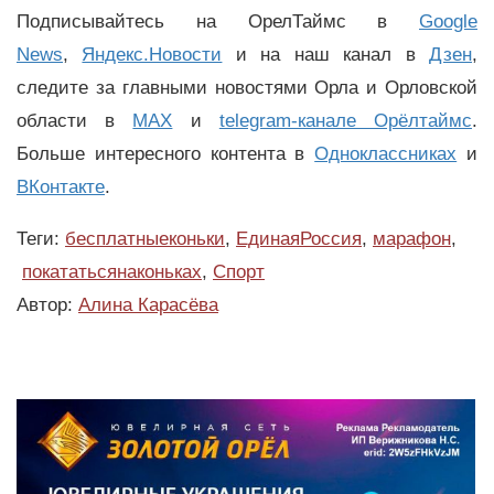
Подписывайтесь на ОрелТаймс в
Google
News
,
Яндекс.Новости
и на наш канал в
Дзен
,
следите за главными новостями Орла и Орловской
области в
MAX
и
telegram-канале Орёлтаймс
.
Больше интересного контента в
Одноклассниках
и
ВКонтакте
.
Теги:
бесплатныеконьки
,
ЕдинаяРоссия
,
марафон
,
покататьсянаконьках
,
Спорт
Автор:
Алина Карасёва