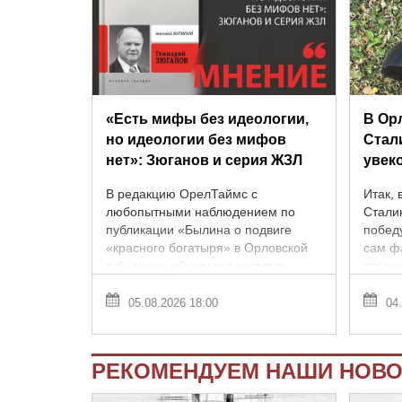
«Есть мифы без идеологии,
В Ор
но идеологии без мифов
Стал
нет»: Зюганов и серия ЖЗЛ
увек
В редакцию ОрелТаймс с
Итак, 
любопытными наблюдением по
Стали
публикации «Былина о подвиге
победу
«красного богатыря» в Орловской
сам ф
губернии» обратился читатель.
стали
Дело в том, что там, в частности,
много
цитируется ...
мотиви
05.08.2026 18:00
04.
РЕКОМЕНДУЕМ НАШИ НОВО