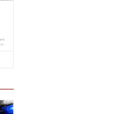
ы с
ыть
ионы,
е
..