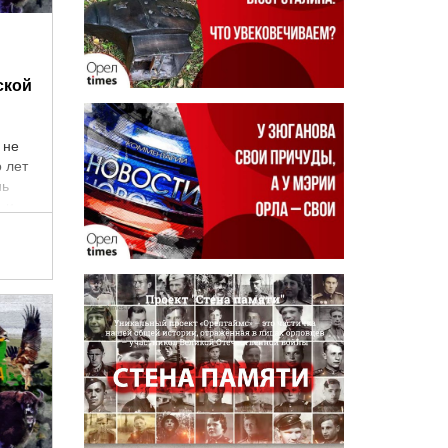
ской
 не
о лет
нь
, и
азван
 а ...