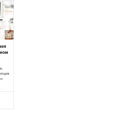
зея
нном
вь
ерпцев
ых
бицы
вод