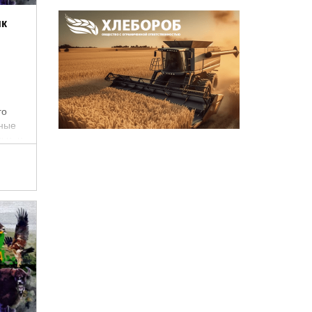
ик
го
мные
ьи, и
ей
тии