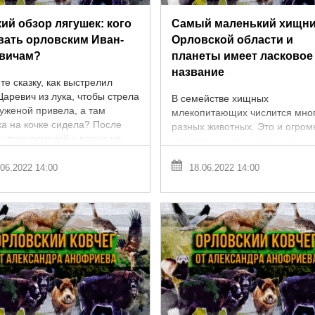
ий обзор лягушек: кого
Самый маленький хищн
вать орловским Иван-
Орловской области и
вичам?
планеты имеет ласковое
название
е сказку, как выстрелил
аревич из лука, чтобы стрела
В семействе хищных
суженой привела, а там
млекопитающих числится мно
ка на кочке сидела? После
разных животных. Это и огро
ы приключений у парня на
медвежьи, и грациозные кошач
 фронте всё сложилось ...
дружные псовые. Но среди вс
06.2022 14:00
18.06.2022 14:00
этой зубастой и клыкастой бра
есть один зверёк, ...