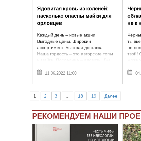
Ядовитая кровь из коленей:
Чёрн
насколько опасны майки для
обла
орловцев
не к
Каждый день – новые акции.
Чёрны
Выгодные цены. Широкий
ты вь
ассортимент. Быстрая доставка.
не до
Наша гордость – это авторские топы
твой! 
и майки. Последние – ядовиты! Вы
можно
же слышали, что ядовитые майки –
пернат
это ...
11.06.2022 11:00
04.
1
2
3
…
18
19
Далее
РЕКОМЕНДУЕМ НАШИ ПРО