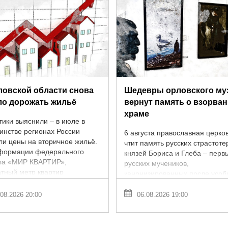
ловской области снова
Шедевры орловского му
ло дорожать жильё
вернут память о взорва
храме
тики выяснили – в июле в
инстве регионах России
6 августа православная церко
ли цены на вторичное жильё.
чтит память русских страстот
формации федерального
князей Бориса и Глеба – перв
ла «МИР КВАРТИР»,
русских мучеников,
атный метр квартир
канонизированных после усо
жал в 54 городах из 70 ...
XI века. В Орле этот день – по
вспомнить не ...
08.2026 20:00
06.08.2026 19:00