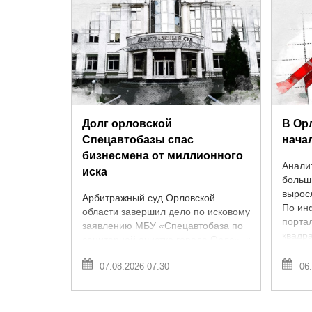
Долг орловской
В Ор
Спецавтобазы спас
нача
бизнесмена от миллионного
Анали
иска
больш
вырос
Арбитражный суд Орловской
По ин
области завершил дело по исковому
порта
заявлению МБУ «Спецавтобаза по
квадр
санитарной очистке города Орла» к
подоро
индивидуальному
07.08.2026 07:30
06.
предпринимателю Александру
Семенцову. Муниципалы ...