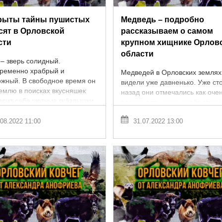
рыты тайны пушистых
Медведь – подробно
сят в Орловской
рассказываем о самом
сти
крупном хищнике Орлов
области
 – зверь солидный.
ременно храбрый и
Медведей в Орловских землях
ожный. В свободное время он
видели уже давненько. Уже ст
землю в поисках вкусняшек
назад они отмечались как оче
роит себе уютные гнёздышки.
редкие для наших краёв звери
 оставляет собратьям
даже Медведевский лес был н
ия. Многие люди ...
08.2022 11:00
31.07.2022 13:00
так не из-за обилия топтыгиных,