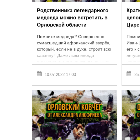
Родственника легендарного
Кратк
медоеда можно встретить в
цело
Орловской области
Царе
Помните медоеда? Совершенно
Помнит
сумасшедший африканский зверёк,
Иван-Ц
который, если не в духе, строит всю
его к 
саванну! Даже львы иногда
лягуш
получали от него по своим наглым
черед
рыжим мордам. Так вот,
личном
двоюродный брат ...
10.07.2022 17:00
25.