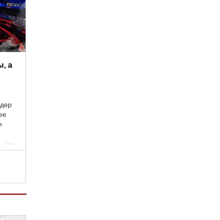
, а
идер
ее
и
, где