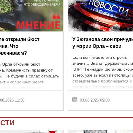
ле открыли бюст
У Зюганова свои причуды
ина. Что
у мэрии Орла – свои
овечиваем?
Если вы читаете эти строки,
значит… Значит державный л
в Орле открыли бюст
КПРФ Геннадий Зюганов, скор
на. Коммунисты празднуют
всего, уже выехал из столицы 
. Не будучи в силах отрицать
стремительно приближается к
акт миллионных жертв
границе с Орловской областью
низма, они придумали
его ...
ходовку, позволяющую
ровать установку ...
08.2026 11:30
03.08.2026 09:00
СТИ