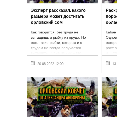
Эксперт рассказал, какого
Раск
размера может достигать
поро
орловский сом
обла
Как говорится, без труда не
Кабан
вытащишь и рыбку из пруда. Но
Однов
есть такие рыбки, которых и с
остор
трудом не всегда получается
роет 
вытащить. Одна из них – это
и… ст
обыкновенный или европейский
А ещё
сом. Про него и ...
послан
20.08.2022 12:00
13.