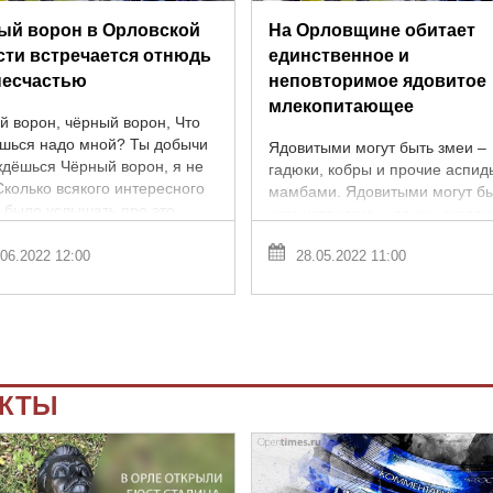
ый ворон в Орловской
На Орловщине обитает
сти встречается отнюдь
единственное и
 несчастью
неповторимое ядовитое
млекопитающее
й ворон, чёрный ворон, Что
ёшься надо мной? Ты добычи
Ядовитыми могут быть змеи –
ждёшься Чёрный ворон, я не
гадюки, кобры и прочие аспид
Сколько всякого интересного
мамбами. Ядовитыми могут б
 было услышать про это
членистоногие – пауки, скорп
ое – вещая птица, ...
сколопендры, шершни и всяки
06.2022 12:00
28.05.2022 11:00
жуки-нарывники. Но ядовитое .
ЕКТЫ