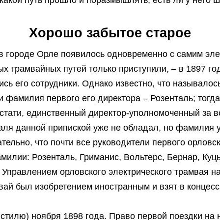
Хорошо забытое старое
в городе Орле появилось одновременно с самим эле
вых трамвайных путей только приступили, – в 1897 г
ись его сотрудники. Однако известно, что называлос
и фамилия первого его директора – Розенталь; тогд
кстати, единственный директор-уполномоченный за 
ля данной припиской уже не обладал, но фамилия у
ательно, что почти все руководители первого орлов
милии: Розенталь, Гриманис, Вольтерс, Бернар, Куц
Управлением орловского электрического трамвая на
мвай был изобретением иностранным и взят в концесс
 стилю) ноября 1898 года. Право первой поездки на 