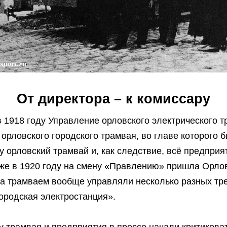
От директора – к комиссару
в 1918 году Управление орловского электрического 
орловского городского трамвая, во главе которого б
оду орловский трамвай и, как следствие, всё предпр
Уже в 1920 году на смену «Правлению» пришла Орло
ода трамваем вообще управляли несколько разных тр
ородская электростанция».
у трамвая и предприятия в прессе начали критиковать