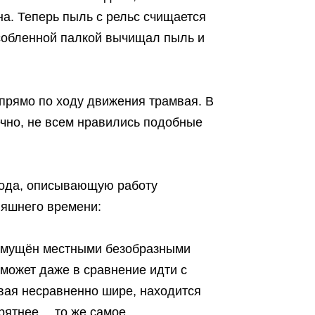
а. Теперь пыль с рельс счищается
особленной палкой вычищал пыль и
 прямо по ходу движения трамвая. В
ечно, не всем нравились подобные
 года, описывающую работу
дняшнего времени:
озмущён местными безобразными
может даже в сравнение идти с
мвая несравненно шире, находится
прятнее… то же самое