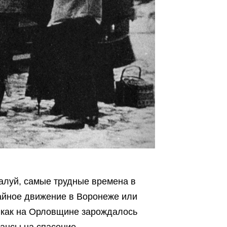
алуй, самые трудные времена в
мвайное движение в Воронеже или
, как на Орловщине зарождалось
шансы на спасение.