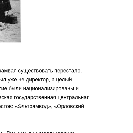
трамвая существовать перестало.
ыл уже не директор, а целый
иятие были национализированы и
вская государственная центральная
естов: «Эльтрамвод», «Орловский
. Вот, что, к примеру, писали