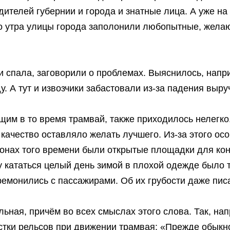
дителей губернии и города и знатные лица. А уже 
го утра улицы города заполонили любопытные, жела
 спала, заговорили о проблемах. Выяснилось, напр
. А тут и извозчики забастовали из-за падения выр
им в то время трамвай, также приходилось нелегк
качество оставляло желать лучшего. Из-за этого ос
онах того времени были открытые площадки для конд
у кататься целый день зимой в плохой одежде было 
ремонились с пассажирами. Об их грубости даже писа
льная, причём во всех смыслах этого слова. Так, на
стки рельсов при движении трамвая: «Прежде обыкн