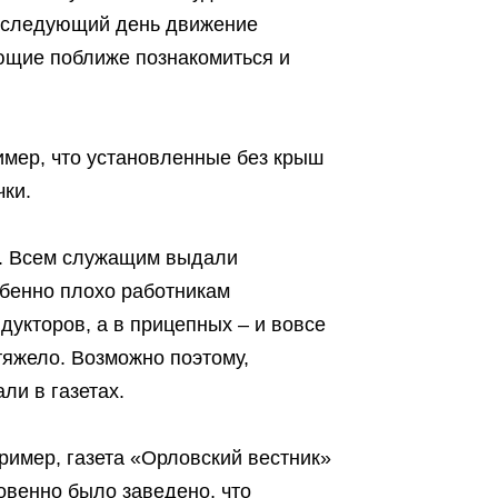
на следующий день движение
ющие поближе познакомиться и
имер, что установленные без крыш
учки.
о. Всем служащим выдали
обенно плохо работникам
укторов, а в прицепных – и вовсе
тяжело. Возможно поэтому,
ли в газетах.
пример, газета «Орловский вестник»
овенно было заведено, что