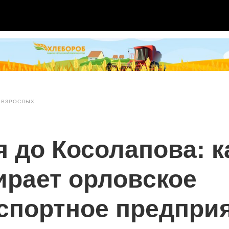
 ВЗРОСЛЫХ
я до Косолапова: к
ирает орловское
спортное предпри