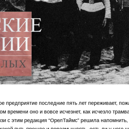
е предприятие последние пять лет переживает, пож
ором времени оно и вовсе исчезнет, как исчезло тра
язи с этим редакция “ОрелТаймс” решила напомнить
какой путь прошло и поразмышлять, есть ли у него 