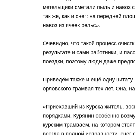
метельщики сметали пыль и навоз с
так же, как и снег: на передней п
навоз из ячеек рельс».
Очевидно, что такой процесс очист
результате и сами работники, и па
поездки, поэтому люди даже пред
Приведём также и ещё одну цитату 
орловского трамвая тех лет. Она, н
«Приехавший из Курска житель, во
порядками. Курянин особенно возму
курским трамваем, на котором стоя
всегда в полной исправности, снег