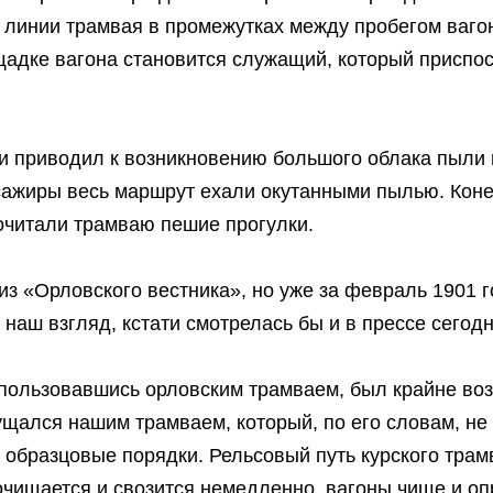
 линии трамвая в промежутках между пробегом вагон
лощадке вагона становится служащий, который присп
ки приводил к возникновению большого облака пыли
ссажиры весь маршрут ехали окутанными пылью. Кон
почитали трамваю пешие прогулки.
из «Орловского вестника», но уже за февраль 1901
а наш взгляд, кстати смотрелась бы и в прессе сего
спользовавшись орловским трамваем, был крайне в
щался нашим трамваем, который, по его словам, не 
т образцовые порядки. Рельсовый путь курского тра
 очищается и свозится немедленно, вагоны чище и о