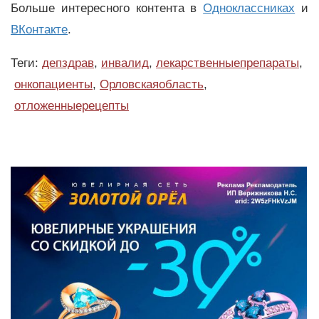
Больше интересного контента в
Одноклассниках
и
ВКонтакте
.
Теги:
депздрав
,
инвалид
,
лекарственныепрепараты
,
онкопациенты
,
Орловскаяобласть
,
отложенныерецепты