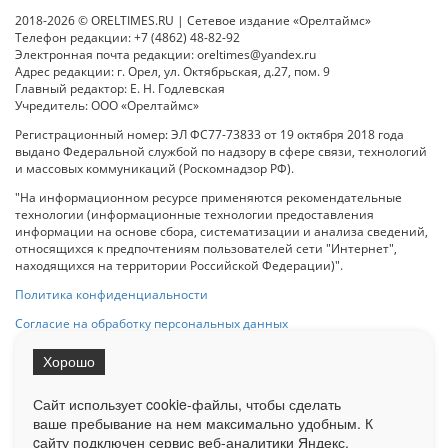
2018-2026 © ORELTIMES.RU | Сетевое издание «Орелтаймс»
Телефон редакции: +7 (4862) 48-82-92
Электронная почта редакции: oreltimes@yandex.ru
Адрес редакции: г. Орел, ул. Октябрьская, д.27, пом. 9
Главный редактор: Е. Н. Годлевская
Учредитель: ООО «Орелтаймс»
Регистрационный номер: ЭЛ ФС77-73833 от 19 октября 2018 года
выдано Федеральной службой по надзору в сфере связи, технологий
и массовых коммуникаций (Роскомнадзор РФ).
"На информационном ресурсе применяются рекомендательные
технологии (информационные технологии предоставления
информации на основе сбора, систематизации и анализа сведений,
относящихся к предпочтениям пользователей сети "Интернет",
находящихся на территории Российской Федерации)".
Политика конфиденциальности
Согласие на обработку персональных данных
Хорошо
При использовании любого материала с данного сайта гипер-ссылка
на Сетевое издание «ОрелТаймс» обязательна.
Сайт использует cookie-файлы, чтобы сделать
ваше пребывание на нем максимально удобным. К
cайту подключен сервис веб-аналитики Яндекс.
Ограниченная статистика посещаемости доступна на сайте