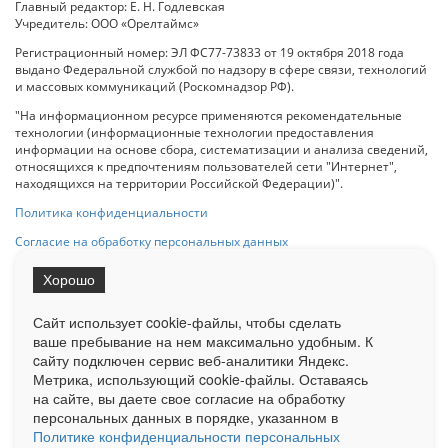
Главный редактор: Е. Н. Годлевская
Учредитель: ООО «Орелтаймс»
Регистрационный номер: ЭЛ ФС77-73833 от 19 октября 2018 года
выдано Федеральной службой по надзору в сфере связи, технологий
и массовых коммуникаций (Роскомнадзор РФ).
"На информационном ресурсе применяются рекомендательные
технологии (информационные технологии предоставления
информации на основе сбора, систематизации и анализа сведений,
относящихся к предпочтениям пользователей сети "Интернет",
находящихся на территории Российской Федерации)".
Политика конфиденциальности
Согласие на обработку персональных данных
Хорошо
При использовании любого материала с данного сайта гипер-ссылка
на Сетевое издание «ОрелТаймс» обязательна.
Сайт использует cookie-файлы, чтобы сделать
ваше пребывание на нем максимально удобным. К
cайту подключен сервис веб-аналитики Яндекс.
Ограниченная статистика посещаемости доступна на сайте
Метрика, использующий cookie-файлы. Оставаясь
Liveinternet.ru
. Подробная статистика для рекламодателей по запросу
у менеджера.
на сайте, вы даете свое согласие на обработку
персональных данных в порядке, указанном в
Реклама
Документы
О нас
Контакты
Политике конфиденциальности персональных