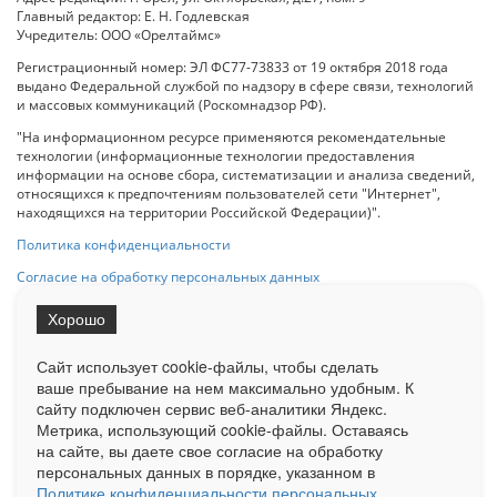
Главный редактор: Е. Н. Годлевская
Учредитель: ООО «Орелтаймс»
Регистрационный номер: ЭЛ ФС77-73833 от 19 октября 2018 года
выдано Федеральной службой по надзору в сфере связи, технологий
и массовых коммуникаций (Роскомнадзор РФ).
"На информационном ресурсе применяются рекомендательные
технологии (информационные технологии предоставления
информации на основе сбора, систематизации и анализа сведений,
относящихся к предпочтениям пользователей сети "Интернет",
находящихся на территории Российской Федерации)".
Политика конфиденциальности
Согласие на обработку персональных данных
Хорошо
При использовании любого материала с данного сайта гипер-ссылка
на Сетевое издание «ОрелТаймс» обязательна.
Сайт использует cookie-файлы, чтобы сделать
ваше пребывание на нем максимально удобным. К
cайту подключен сервис веб-аналитики Яндекс.
Ограниченная статистика посещаемости доступна на сайте
Метрика, использующий cookie-файлы. Оставаясь
Liveinternet.ru
. Подробная статистика для рекламодателей по запросу
на сайте, вы даете свое согласие на обработку
у менеджера.
персональных данных в порядке, указанном в
Реклама
Документы
О нас
Контакты
Политике конфиденциальности персональных