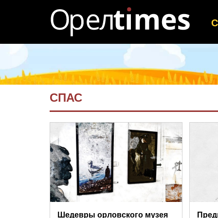
СПАС
Шедевры орловского музея
Пред