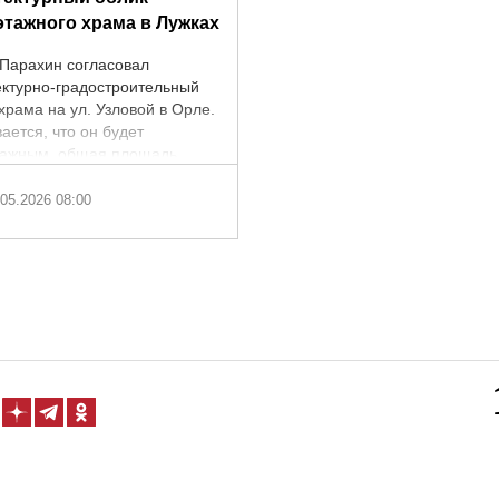
этажного храма в Лужках
Парахин согласовал
ектурно-градостроительный
храма на ул. Узловой в Орле.
ается, что он будет
тажным, общая площадь
ит 1072,97 кв.м.
ование прошло по ...
05.2026 08:00