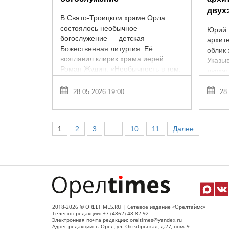
двух
В Свято-Троицком храме Орла
состоялось необычное
Юрий 
богослужение — детская
архит
Божественная литургия. Её
облик 
возглавил клирик храма иерей
Указыв
Роман Жудин. «Необычность в том,
двухэ
что большинство юных ...
состав
Соглас
28.05.2026 19:00
28.
1
2
3
…
10
11
Далее
2018-2026 © ORELTIMES.RU | Сетевое издание «Орелтаймс»
Телефон редакции: +7 (4862) 48-82-92
Электронная почта редакции: oreltimes@yandex.ru
Адрес редакции: г. Орел, ул. Октябрьская, д.27, пом. 9