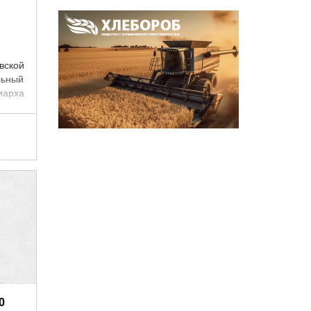
вской
льный
иарха
0