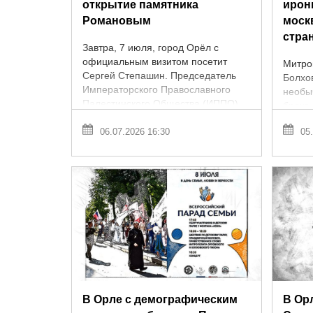
открытие памятника
ирон
Романовым
моск
стра
Завтра, 7 июля, город Орёл с
официальным визитом посетит
Митро
Сергей Степашин. Председатель
Болхо
Императорского Православного
необы
Палестинского Общества (ИППО)
брака 
примет участие в торжественной
предд
церемонии, ...
06.07.2026 16:30
05.
верно
в инте
В Орле с демографическим
В Ор