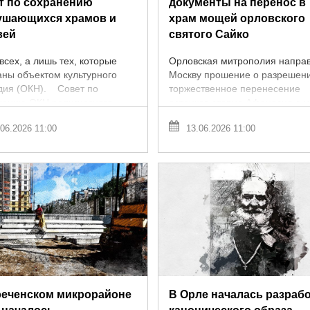
т по сохранению
документы на перенос в
ушающихся храмов и
храм мощей орловского
вей
святого Сайко
всех, а лишь тех, которые
Орловская митрополия направ
аны объектом культурного
Москву прошение о разрешен
дия (ОКН). Совет по
торжественное перенесение
нению ОКН религиозного
останков старца Афанасия с 
чения, находящихся в
захоронения в один из храмов
06.2026 11:00
13.06.2026 11:00
влетворительном состоянии
Этой весной произошло
ритории ...
знаменательное ...
реченском микрорайоне
В Орле началась разраб