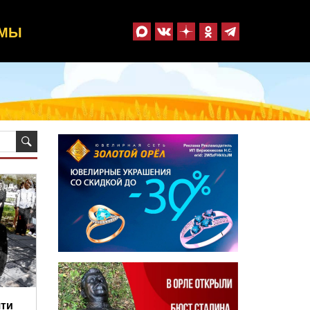
ММЫ
яти