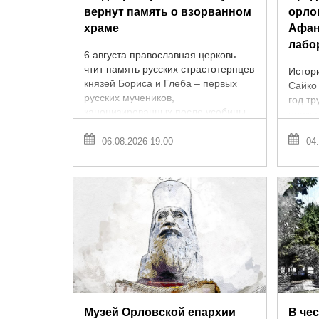
вернут память о взорванном
орло
храме
Афан
лабо
6 августа православная церковь
чтит память русских страстотерпцев
Истор
князей Бориса и Глеба – первых
Сайко 
русских мучеников,
год тр
канонизированных после усобицы
неожи
XI века. В Орле этот день – повод
время 
вспомнить не ...
06.08.2026 19:00
04.
Викто
ОрелТа
Музей Орловской епархии
В че