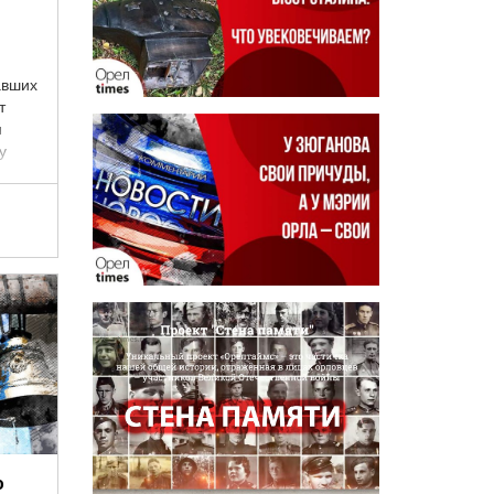
авших
т
н
у
 этом
ю