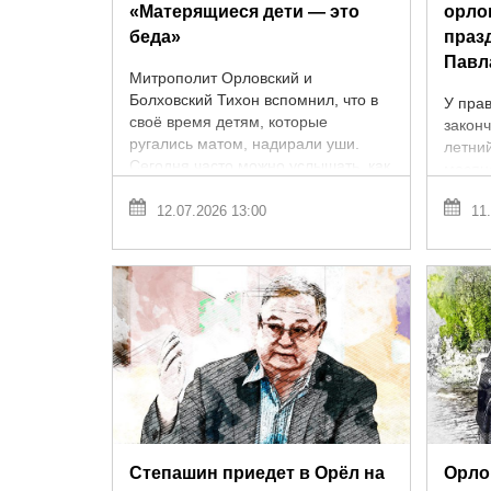
«Матерящиеся дети — это
орло
беда»
праз
Павл
Митрополит Орловский и
Болховский Тихон вспомнил, что в
У пра
своё время детям, которые
законч
ругались матом, надирали уши.
летни
Сегодня часто можно услышать, как
месяца
дети разговаривают друг с другом
время
отборным ...
12.07.2026 13:00
11.
святы
...
Степашин приедет в Орёл на
Орло