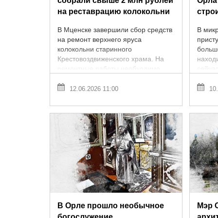
собрали свыше 2 млн рублей
Орла
на реставрацию колокольни
стро
В Мценске завершили сбор средств
В мик
на ремонт верхнего яруса
присту
колокольни старинного
больш
Крестовоздвиженского храма. На
наход
ремонтные работы необходимо
сейча
было собрать 2 миллиона рублей.
Надеж
Вышло чуть больше ...
Софии,
12.06.2026 11:00
10.
В Орле прошло необычное
Мэр 
богослужение
архи