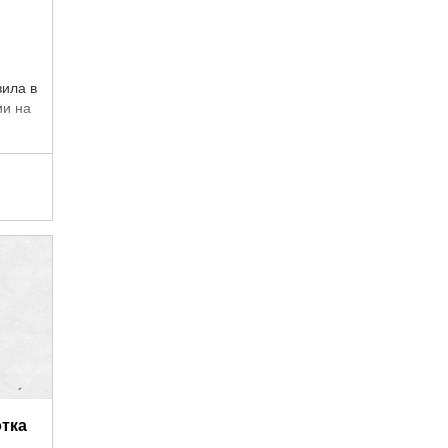
ила в
ии на
места
.
отка