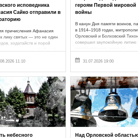
вского исповедника
героям Первой мировой
асия Сайко отправили в
войны
раторию
В канун Дня памяти воинов, п
в 1914–1918 годах, митрополи
ия причисления Афанасия
Орловский и Болховский Тихо
к лику святых — это не один
совершил заупокойную литию 
удов, ходатайств и порой
мемориального знака на
данных препятствий. В своё
Наугорском шоссе в Орле. Об
доктор исторических наук
сообщили в ...
08.2026 11:10
31.07.2026 19:00
р Ливцов рассказывал
ймс, ...
сть небесного
Над Орловской область