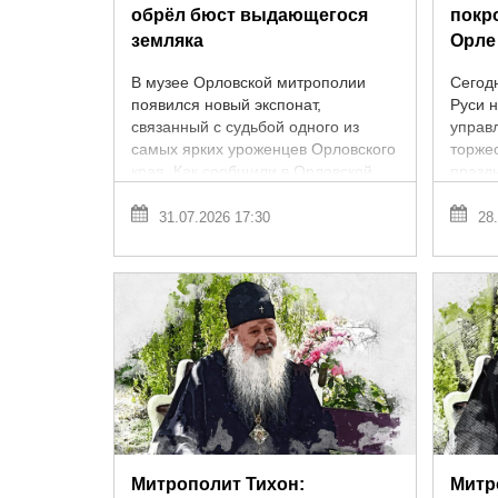
обрёл бюст выдающегося
покр
земляка
Орле
В музее Орловской митрополии
Сегод
появился новый экспонат,
Руси 
связанный с судьбой одного из
управ
самых ярких уроженцев Орловского
торже
края. Как сообщили в Орловской
празд
митрополии, в музей торжественно
лица 
передан ...
семьи 
31.07.2026 17:30
28.
Митрополит Тихон:
Митр