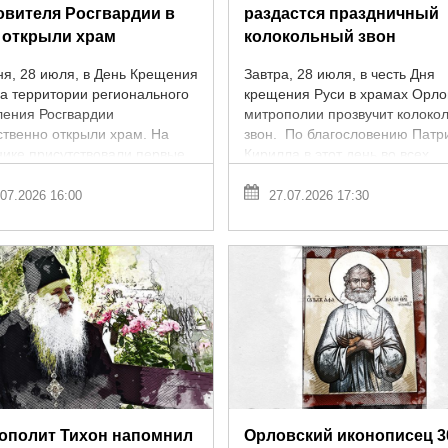
овителя Росгвардии в
раздастся праздничный
 открыли храм
колокольный звон
ня, 28 июля, в День Крещения
Завтра, 28 июля, в честь Дня
на территории регионального
крещения Руси в храмах Орло
ления Росгвардии
митрополии прозвучит колоко
ственно открыли храм. На
звон. По благословению Патр
нике присутствовали первые
Кирилла в этот день во всех
области, ветераны службы и
епархиях РПЦ состоится ...
...
07.2026 16:00
27.07.2026 17:30
ополит Тихон напомнил
Орловский иконописец 3