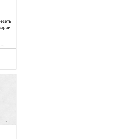
езать
верии
ко
..