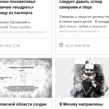
ично посоветовал
следует давать отпор
вичам «выдрать»
свекрови и тёще
ницу из паспорта
Свекровь и тёща не должны вл
в семьи своих детей. В предд
полит Орловский и
Дня семьи, любви и верности
вский Тихон провёл
митрополит Орловский и
чную аналогию гражданского
Болховский Тихон дал несколь
с московской пропиской. В
советов, как можно построить .
верии Дня семьи, любви и
07.2026 17:00
05.07.2026 09:00
сти владыка Тихон рассказал
рвью ...
ловской области создан
В Москву направлены