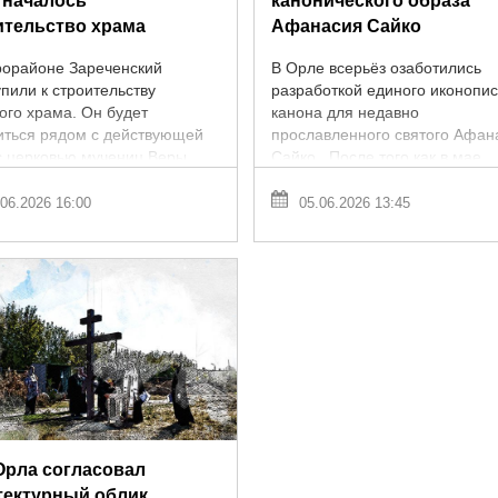
 началось
канонического образа
ительство храма
Афанасия Сайко
рорайоне Зареченский
В Орле всерьёз озаботились
пили к строительству
разработкой единого иконопи
ого храма. Он будет
канона для недавно
иться рядом с действующей
прославленного святого Афан
с церковью мучениц Веры,
Сайко. После того как в мае
ды, Любови и матери их
Священный Синод официаль
 которая является ...
включил имя орловского ...
06.2026 16:00
05.06.2026 13:45
Орла согласовал
тектурный облик