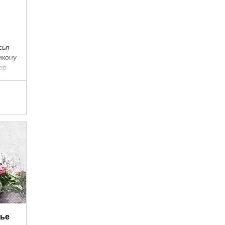
сья
икону
ер
ом.
о был
мье