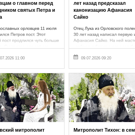
вцам о главном перед
лет назад предсказал
дником святых Петра и
канонизацию Афанасия
а
Сайко
вославных орловцев 11 июля
Отец Лука из Орловского поле
ился Петров пост. Этот
30 лет назад написал первую 
й пост продлился чуть больше
Афанасия Сайко. На ней маст
. Считается, что всё это
изобразил блаженного с нимб
 было подготовкой ко Дню
Человек батюшки Илия В мае
07.2026 11:00
09.07.2026 09:20
х первоверховных апостолов
текущего года Афанасий Сайк
...
вский митрополит
Митрополит Тихон: в се