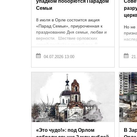
упадком поборются Парадом
Сове
Семьи
разр
церк
8 июля в Орле состоится акция
«Парад Семьи», приуроченная к
Но не 
празднованию Дня семьи, любви и
призн
верности. Шествие орловских
насле
семей пройдёт в третий раз. В
сохра
областной столице его организуют
назна
...
04.07.2026 13:00
21.
неудо
на тер
«Это чудо!»: под Орлом
В За