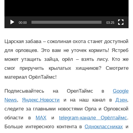
00:00
03:25
Царская забава – соколиная охота станет доступной
для орловцев. Это вам не уточек кормить! Ястреб
может утащить зайца, орёл – взять лису. Кто же
смог приручить крылатых хищников? Смотрите
материал ОрёлТаймс!
Подписывайтесь на ОрелТаймс в
Google
News
,
Яндекс.Новости
и на наш канал в
Дзен
,
следите за главными новостями Орла и Орловской
области в
MAX
и
telegram-канале Орёлтаймс
.
Больше интересного контента в
Одноклассниках
и