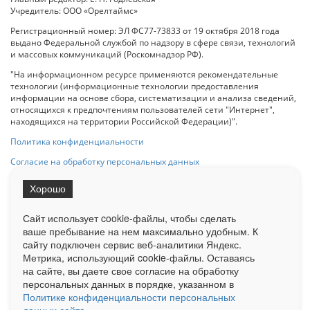
Учредитель: ООО «Орелтаймс»
Регистрационный номер: ЭЛ ФС77-73833 от 19 октября 2018 года
выдано Федеральной службой по надзору в сфере связи, технологий
и массовых коммуникаций (Роскомнадзор РФ).
"На информационном ресурсе применяются рекомендательные
технологии (информационные технологии предоставления
информации на основе сбора, систематизации и анализа сведений,
относящихся к предпочтениям пользователей сети "Интернет",
находящихся на территории Российской Федерации)".
Политика конфиденциальности
Согласие на обработку персональных данных
Хорошо
При использовании любого материала с данного сайта гипер-ссылка
на Сетевое издание «ОрелТаймс» обязательна.
Сайт использует cookie-файлы, чтобы сделать
ваше пребывание на нем максимально удобным. К
cайту подключен сервис веб-аналитики Яндекс.
Ограниченная статистика посещаемости доступна на сайте
Метрика, использующий cookie-файлы. Оставаясь
Liveinternet.ru
. Подробная статистика для рекламодателей по запросу
у менеджера.
на сайте, вы даете свое согласие на обработку
персональных данных в порядке, указанном в
Реклама
Документы
О нас
Контакты
Политике конфиденциальности персональных