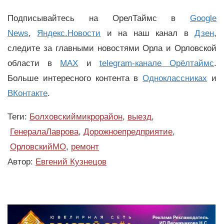
Подписывайтесь на ОрелТаймс в
Google
News
,
Яндекс.Новости
и на наш канал в
Дзен
,
следите за главными новостями Орла и Орловской
области в
MAX
и
telegram-канале Орёлтаймс
.
Больше интересного контента в
Одноклассниках
и
ВКонтакте
.
Теги:
Болховскиймикрорайон
,
выезд
,
ГенералаЛаврова
,
Дорожноепредприятие
,
ОрловскийМО
,
ремонт
Автор:
Евгений Кузнецов