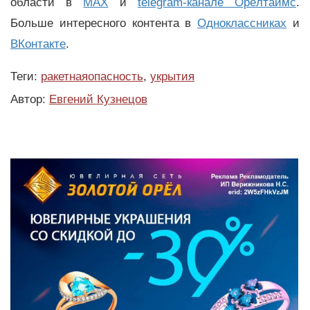
области в
MAX
и
telegram-канале Орёлтаймс
.
Больше интересного контента в
Одноклассниках
и
ВКонтакте
.
Теги:
ракетнаяопасность
,
укрытия
Автор:
Евгений Кузнецов