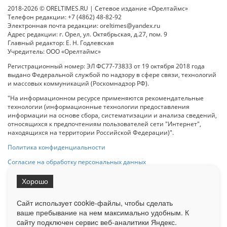
2018-2026 © ORELTIMES.RU | Сетевое издание «Орелтаймс»
Телефон редакции: +7 (4862) 48-82-92
Электронная почта редакции: oreltimes@yandex.ru
Адрес редакции: г. Орел, ул. Октябрьская, д.27, пом. 9
Главный редактор: Е. Н. Годлевская
Учредитель: ООО «Орелтаймс»
Регистрационный номер: ЭЛ ФС77-73833 от 19 октября 2018 года
выдано Федеральной службой по надзору в сфере связи, технологий
и массовых коммуникаций (Роскомнадзор РФ).
"На информационном ресурсе применяются рекомендательные
технологии (информационные технологии предоставления
информации на основе сбора, систематизации и анализа сведений,
относящихся к предпочтениям пользователей сети "Интернет",
находящихся на территории Российской Федерации)".
Политика конфиденциальности
Согласие на обработку персональных данных
Хорошо
При использовании любого материала с данного сайта гипер-ссылка
на Сетевое издание «ОрелТаймс» обязательна.
Сайт использует cookie-файлы, чтобы сделать
ваше пребывание на нем максимально удобным. К
cайту подключен сервис веб-аналитики Яндекс.
Ограниченная статистика посещаемости доступна на сайте