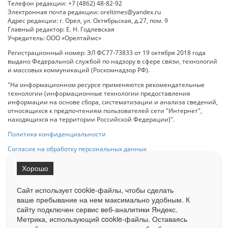
Телефон редакции: +7 (4862) 48-82-92
Электронная почта редакции: oreltimes@yandex.ru
Адрес редакции: г. Орел, ул. Октябрьская, д.27, пом. 9
Главный редактор: Е. Н. Годлевская
Учредитель: ООО «Орелтаймс»
Регистрационный номер: ЭЛ ФС77-73833 от 19 октября 2018 года
выдано Федеральной службой по надзору в сфере связи, технологий
и массовых коммуникаций (Роскомнадзор РФ).
"На информационном ресурсе применяются рекомендательные
технологии (информационные технологии предоставления
информации на основе сбора, систематизации и анализа сведений,
относящихся к предпочтениям пользователей сети "Интернет",
находящихся на территории Российской Федерации)".
Политика конфиденциальности
Согласие на обработку персональных данных
Хорошо
При использовании любого материала с данного сайта гипер-ссылка
на Сетевое издание «ОрелТаймс» обязательна.
Сайт использует cookie-файлы, чтобы сделать
ваше пребывание на нем максимально удобным. К
cайту подключен сервис веб-аналитики Яндекс.
Ограниченная статистика посещаемости доступна на сайте
Метрика, использующий cookie-файлы. Оставаясь
Liveinternet.ru
. Подробная статистика для рекламодателей по запросу
у менеджера.