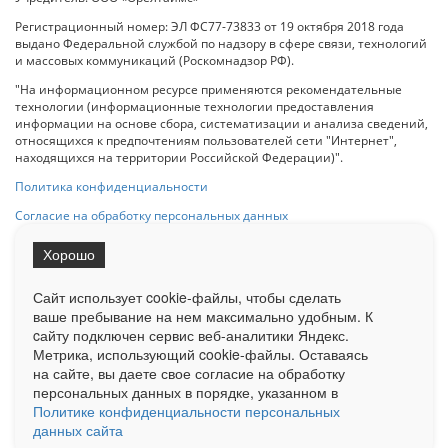
Регистрационный номер: ЭЛ ФС77-73833 от 19 октября 2018 года
выдано Федеральной службой по надзору в сфере связи, технологий
и массовых коммуникаций (Роскомнадзор РФ).
"На информационном ресурсе применяются рекомендательные
технологии (информационные технологии предоставления
информации на основе сбора, систематизации и анализа сведений,
относящихся к предпочтениям пользователей сети "Интернет",
находящихся на территории Российской Федерации)".
Политика конфиденциальности
Согласие на обработку персональных данных
Хорошо
При использовании любого материала с данного сайта гипер-ссылка
на Сетевое издание «ОрелТаймс» обязательна.
Сайт использует cookie-файлы, чтобы сделать
ваше пребывание на нем максимально удобным. К
cайту подключен сервис веб-аналитики Яндекс.
Ограниченная статистика посещаемости доступна на сайте
Метрика, использующий cookie-файлы. Оставаясь
Liveinternet.ru
. Подробная статистика для рекламодателей по запросу
у менеджера.
на сайте, вы даете свое согласие на обработку
персональных данных в порядке, указанном в
Реклама
Документы
О нас
Контакты
Политике конфиденциальности персональных
данных сайта