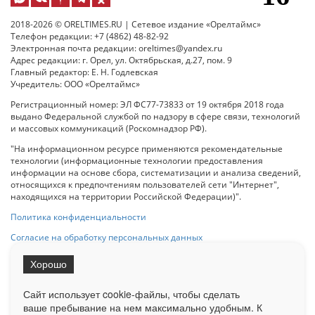
2018-2026 © ORELTIMES.RU | Сетевое издание «Орелтаймс»
Телефон редакции: +7 (4862) 48-82-92
Электронная почта редакции: oreltimes@yandex.ru
Адрес редакции: г. Орел, ул. Октябрьская, д.27, пом. 9
Главный редактор: Е. Н. Годлевская
Учредитель: ООО «Орелтаймс»
Регистрационный номер: ЭЛ ФС77-73833 от 19 октября 2018 года
выдано Федеральной службой по надзору в сфере связи, технологий
и массовых коммуникаций (Роскомнадзор РФ).
"На информационном ресурсе применяются рекомендательные
технологии (информационные технологии предоставления
информации на основе сбора, систематизации и анализа сведений,
относящихся к предпочтениям пользователей сети "Интернет",
находящихся на территории Российской Федерации)".
Политика конфиденциальности
Согласие на обработку персональных данных
Хорошо
При использовании любого материала с данного сайта гипер-ссылка
на Сетевое издание «ОрелТаймс» обязательна.
Сайт использует cookie-файлы, чтобы сделать
ваше пребывание на нем максимально удобным. К