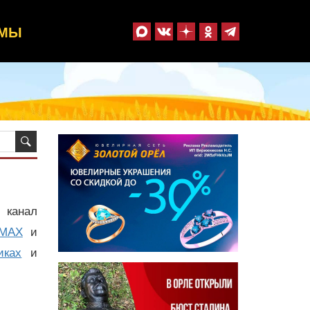
ММЫ
 канал
MAX
и
иках
и