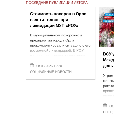
ПОСЛЕДНИЕ ПУБЛИКАЦИИ АВТОРА
Стоимость похорон в Орле
взлетит вдвое при
ликвидации МУП «РОУ»
В муниципальном похоронном
предприятии города Орла
прокомментировали ситуацию с его
возможной ликвидацией. В РОУ
ВСУ 
уверены: перспективы для горожан
Межд
в случае исчезновения МУПа
день
безрадостные. Так, ...
08.03.2026 12:20
СОЦИАЛЬНЫЕ НОВОСТИ
Утром
женск
ракет
пришё
инфра
Бел.ru
пропал
08.
СПЕЦ