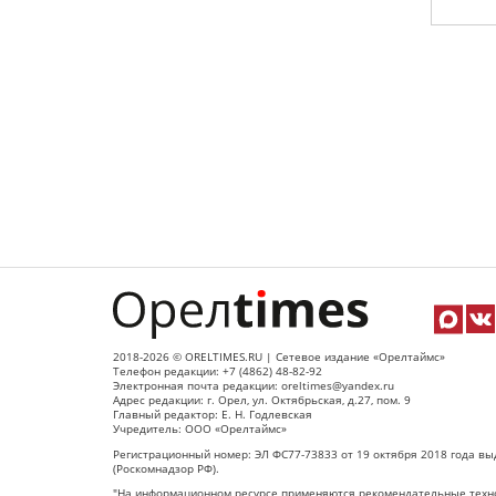
2018-2026 © ORELTIMES.RU | Сетевое издание «Орелтаймс»
Телефон редакции: +7 (4862) 48-82-92
Электронная почта редакции: oreltimes@yandex.ru
Адрес редакции: г. Орел, ул. Октябрьская, д.27, пом. 9
Главный редактор: Е. Н. Годлевская
Учредитель: ООО «Орелтаймс»
Регистрационный номер: ЭЛ ФС77-73833 от 19 октября 2018 года вы
(Роскомнадзор РФ).
"На информационном ресурсе применяются рекомендательные техно