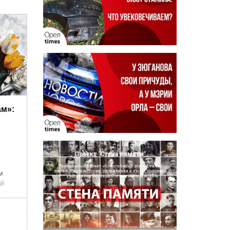
ам»:
м
ий
он
огие