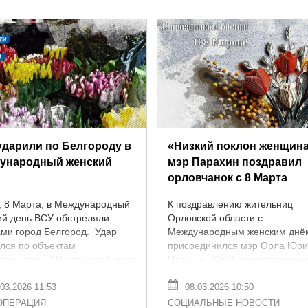
ударили по Белгороду в
«Низкий поклон женщин
ународный женский
мэр Парахин поздравил
орловчанок с 8 Марта
, 8 Марта, в Международный
К поздравлению жительниц
ий день ВСУ обстреляли
Орловской области с
ами город Белгород. Удар
Международным женским днё
лся по объектам
присоединился мэр Орла Юр
структуры. Об этом сообщает
Парахин. Своё поздравление 
. После удара в городе
опубликовал в соцсетях. «Дор
 свет. ...
женщины! Спасибо вам за ...
03.2026 11:53
08.03.2026 10:50
ОПЕРАЦИЯ
СОЦИАЛЬНЫЕ НОВОСТИ