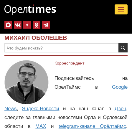
Tog
nav
МИХАИЛ ОБОЛЁШЕВ
Корреспондент
Подписывайтесь на
ОрелТаймс в
Google
News
,
Яндекс.Новости
и на наш канал в
Дзен
,
следите за главными новостями Орла и Орловской
области в
MAX
и
telegram-канале Орёлтаймс
.