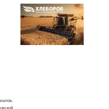
иалов,
овской