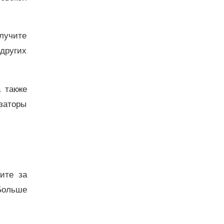
олучите
 других
а также
заторы
дите за
Больше