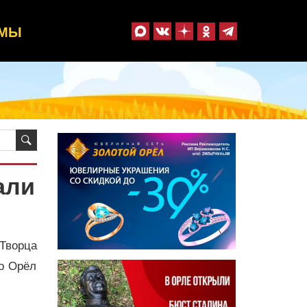
ММЫ
али
 Творца
Но Орёл