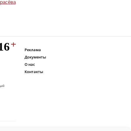
расёва
Реклама
Документы
О нас
Контакты
ций