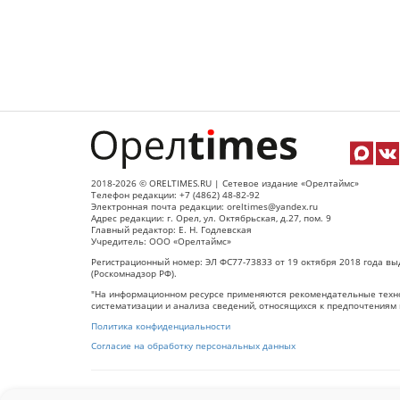
2018-2026 © ORELTIMES.RU | Сетевое издание «Орелтаймс»
Телефон редакции: +7 (4862) 48-82-92
Электронная почта редакции: oreltimes@yandex.ru
Адрес редакции: г. Орел, ул. Октябрьская, д.27, пом. 9
Главный редактор: Е. Н. Годлевская
Учредитель: ООО «Орелтаймс»
Регистрационный номер: ЭЛ ФС77-73833 от 19 октября 2018 года вы
(Роскомнадзор РФ).
"На информационном ресурсе применяются рекомендательные техно
систематизации и анализа сведений, относящихся к предпочтениям 
Политика конфиденциальности
Согласие на обработку персональных данных
При использовании любого материала с данного сайта гипер-ссылка