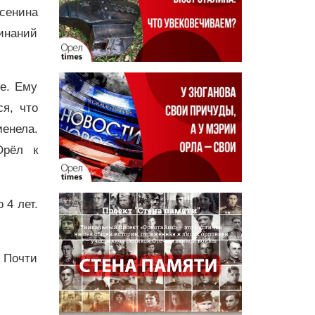
сенина
инаний
де. Ему
ся, что
енела.
Орёл к
 4 лет.
 Почти