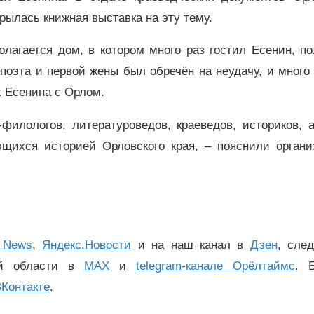
рылась книжная выставка на эту тему.
олагается дом, в котором много раз гостил Есенин, п
поэта и первой жены был обречён на неудачу, и много
 Есенина с Орлом.
филологов, литературоведов, краеведов, историков, 
ющихся историей Орловского края, – пояснили органи
 News
,
Яндекс.Новости
и на наш канал в
Дзен
, сле
ой области в
MAX
и
telegram-канале Орёлтаймс
. 
Контакте
.