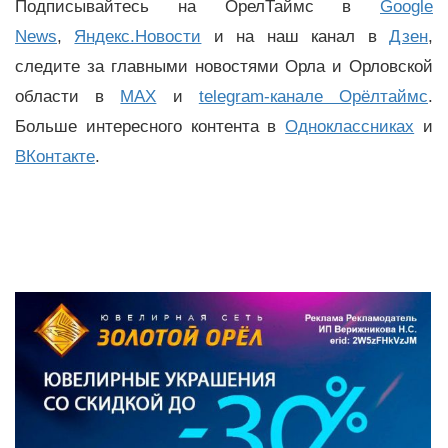
Подписывайтесь на ОрелТаймс в
Google
News
,
Яндекс.Новости
и на наш канал в
Дзен
,
следите за главными новостями Орла и Орловской
области в
MAX
и
telegram-канале Орёлтаймс
.
Больше интересного контента в
Одноклассниках
и
ВКонтакте
.