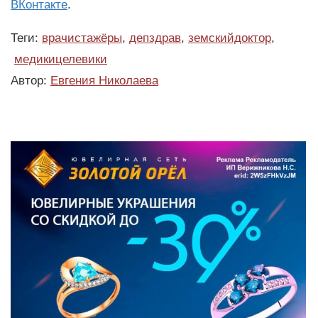
ВКонтакте
.
Теги:
врачистажёры
,
депздрав
,
земскийдоктор
,
медикицелевики
Автор:
Евгения Николаева