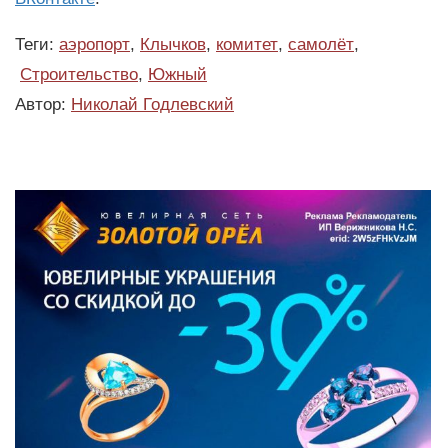
Теги:
аэропорт
,
Клычков
,
комитет
,
самолёт
,
Строительство
,
Южный
Автор:
Николай Годлевский