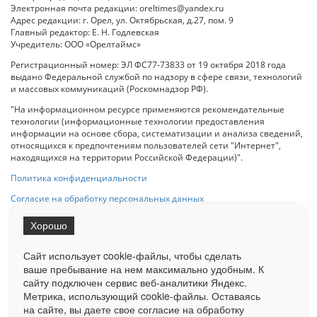
Электронная почта редакции: oreltimes@yandex.ru
Адрес редакции: г. Орел, ул. Октябрьская, д.27, пом. 9
Главный редактор: Е. Н. Годлевская
Учредитель: ООО «Орелтаймс»
Регистрационный номер: ЭЛ ФС77-73833 от 19 октября 2018 года
выдано Федеральной службой по надзору в сфере связи, технологий
и массовых коммуникаций (Роскомнадзор РФ).
"На информационном ресурсе применяются рекомендательные
технологии (информационные технологии предоставления
информации на основе сбора, систематизации и анализа сведений,
относящихся к предпочтениям пользователей сети "Интернет",
находящихся на территории Российской Федерации)".
Политика конфиденциальности
Согласие на обработку персональных данных
Хорошо
При использовании любого материала с данного сайта гипер-ссылка
на Сетевое издание «ОрелТаймс» обязательна.
Сайт использует cookie-файлы, чтобы сделать
ваше пребывание на нем максимально удобным. К
cайту подключен сервис веб-аналитики Яндекс.
Ограниченная статистика посещаемости доступна на сайте
Метрика, использующий cookie-файлы. Оставаясь
Liveinternet.ru
. Подробная статистика для рекламодателей по запросу
у менеджера.
на сайте, вы даете свое согласие на обработку