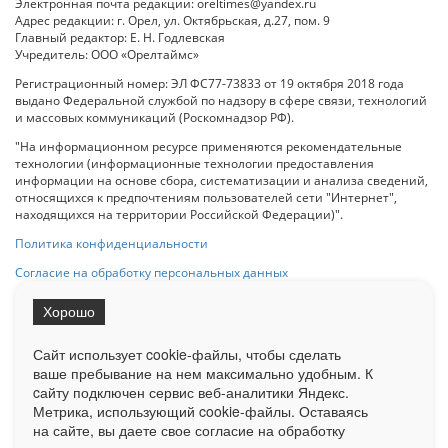
Электронная почта редакции: oreltimes@yandex.ru
Адрес редакции: г. Орел, ул. Октябрьская, д.27, пом. 9
Главный редактор: Е. Н. Годлевская
Учредитель: ООО «Орелтаймс»
Регистрационный номер: ЭЛ ФС77-73833 от 19 октября 2018 года
выдано Федеральной службой по надзору в сфере связи, технологий
и массовых коммуникаций (Роскомнадзор РФ).
"На информационном ресурсе применяются рекомендательные
технологии (информационные технологии предоставления
информации на основе сбора, систематизации и анализа сведений,
относящихся к предпочтениям пользователей сети "Интернет",
находящихся на территории Российской Федерации)".
Политика конфиденциальности
Согласие на обработку персональных данных
Хорошо
При использовании любого материала с данного сайта гипер-ссылка
на Сетевое издание «ОрелТаймс» обязательна.
Сайт использует cookie-файлы, чтобы сделать
ваше пребывание на нем максимально удобным. К
cайту подключен сервис веб-аналитики Яндекс.
Ограниченная статистика посещаемости доступна на сайте
Метрика, использующий cookie-файлы. Оставаясь
Liveinternet.ru
. Подробная статистика для рекламодателей по запросу
у менеджера.
на сайте, вы даете свое согласие на обработку