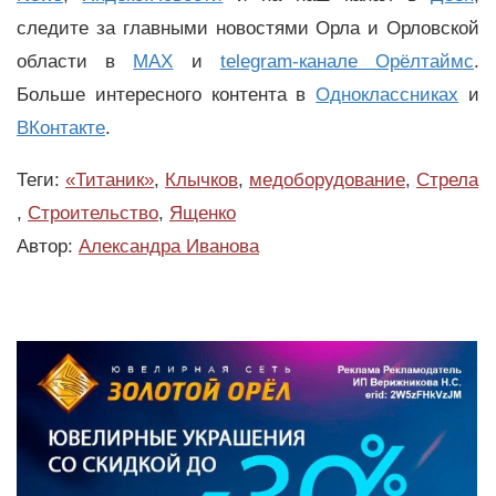
следите за главными новостями Орла и Орловской
области в
MAX
и
telegram-канале Орёлтаймс
.
Больше интересного контента в
Одноклассниках
и
ВКонтакте
.
Теги:
«Титаник»
,
Клычков
,
медоборудование
,
Стрела
,
Строительство
,
Ященко
Автор:
Александра Иванова