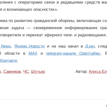
авления с операторами связи и редакциями средств ма
я о возникающих опасностях».
амма по развитию гражданской обороны, включающая с
овная задача — своевременное информирование гра
оговорители и перехват эфирного теле- и радиовещания
 News
,
Яндекс.Новости
и на наш канал в
Дзен
, сле
ой области в
MAX
и
telegram-канале Орёлтаймс
. 
Контакте
.
к
,
Савенков
,
ЧС
,
Шутько
Автор:
Алиса Ел