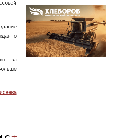
ссовой
оздание
ждан о
.
дите за
Больше
исеева