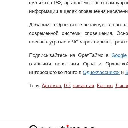
субъектов РФ, органов местного самоупр
информации в целях оповещения населени
Добавим: в Орле также реализуется прогр
современной системы оповещения. Осн
военных угрозах и ЧС через сирены, громк
Подписывайтесь на ОрелТаймс в
Google
главными новостями Орла и Орловск
интересного контента в
Одноклассниках
и
В
Теги:
Артёмов
,
ГО
,
комиссия
,
Костин
,
Лыса