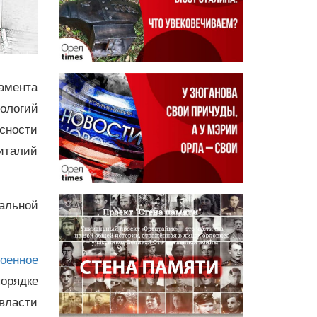
тамента
ологий
сности
италий
нальной
оенное
орядке
власти