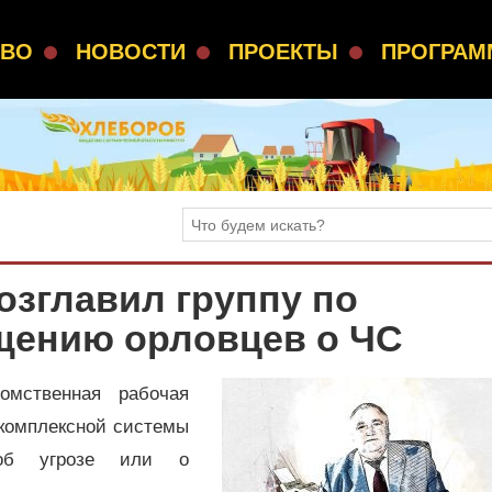
СВО
НОВОСТИ
ПРОЕКТЫ
ПРОГРА
озглавил группу по
щению орловцев о ЧС
омственная рабочая
 комплексной системы
 об угрозе или о