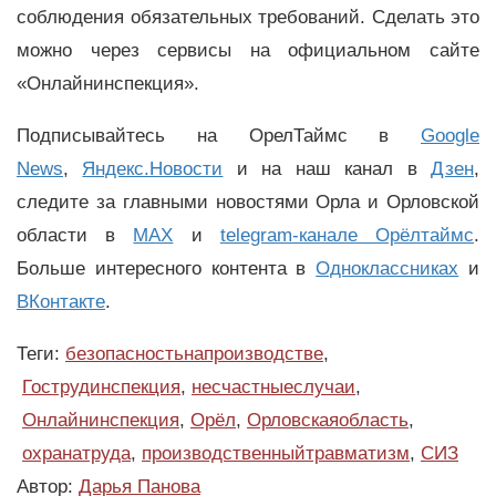
соблюдения обязательных требований. Сделать это
можно через сервисы на официальном сайте
«Онлайнинспекция».
Подписывайтесь на ОрелТаймс в
Google
News
,
Яндекс.Новости
и на наш канал в
Дзен
,
следите за главными новостями Орла и Орловской
области в
MAX
и
telegram-канале Орёлтаймс
.
Больше интересного контента в
Одноклассниках
и
ВКонтакте
.
Теги:
безопасностьнапроизводстве
,
Гострудинспекция
,
несчастныеслучаи
,
Онлайнинспекция
,
Орёл
,
Орловскаяобласть
,
охранатруда
,
производственныйтравматизм
,
СИЗ
Автор:
Дарья Панова