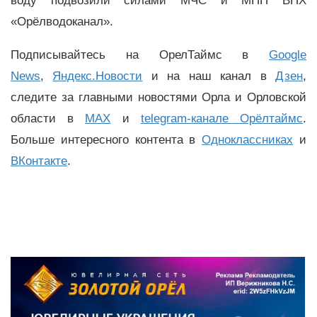
воду подвозили силами МЧС и МПП ВПХ
«Орёлводоканал».
Подписывайтесь на ОрелТаймс в
Google
News
,
Яндекс.Новости
и на наш канал в
Дзен
,
следите за главными новостями Орла и Орловской
области в
MAX
и
telegram-канале Орёлтаймс
.
Больше интересного контента в
Одноклассниках
и
ВКонтакте
.