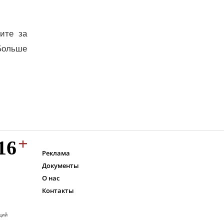
дите за
Больше
Реклама
Документы
О нас
Контакты
ций