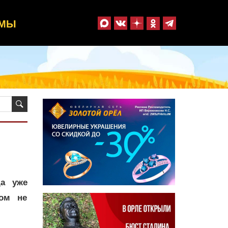
ММЫ
да уже
ом не