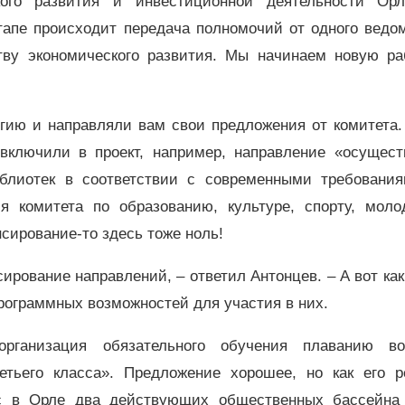
кого развития и инвестиционной деятельности Орл
тапе происходит передача полномочий от одного ведом
тву экономического развития. Мы начинаем новую ра
гию и направляли вам свои предложения от комитета.
включили в проект, например, направление «осущест
лиотек в соответствии с современными требования
ля комитета по образованию, культуре, спорту, моло
сирование-то здесь тоже ноль!
ирование направлений, – ответил Антонцев. – А вот как
рограммных возможностей для участия в них.
рганизация обязательного обучения плаванию в
етьего класса». Предложение хорошее, но как его р
ас в Орле два действующих общественных бассейна