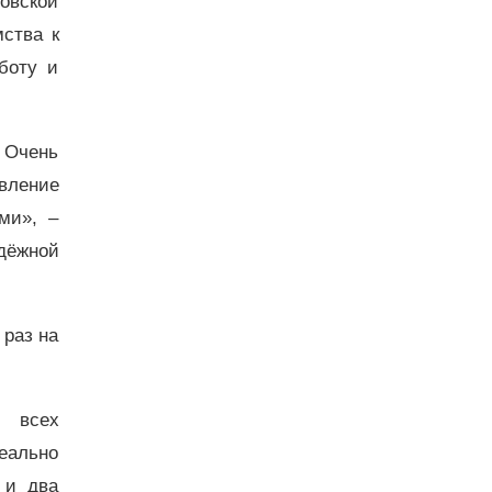
овской
ства к
боту и
 Очень
вление
ми», –
дёжной
 раз на
о всех
еально
 и два