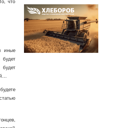
о, что
и иные
 будет
 будет
ий…
будете
 статью
онцев,