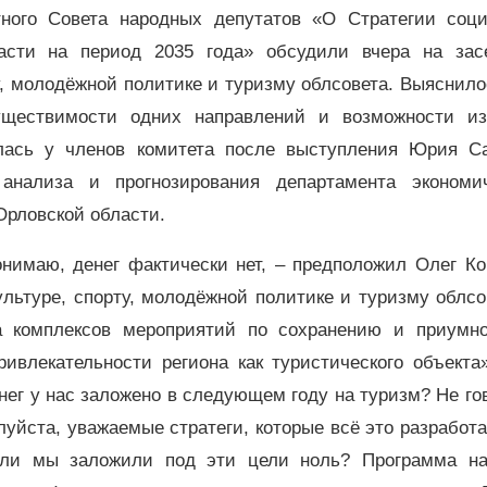
тного Совета народных депутатов «О Стратегии соци
ласти на период 2035 года» обсудили вчера на зас
у, молодёжной политике и туризму облсовета. Выяснило
уществимости одних направлений и возможности из
лась у членов комитета после выступления Юрия Са
 анализа и прогнозирования департамента экономич
Орловской области.
понимаю, денег фактически нет, – предположил Олег К
льтуре, спорту, молодёжной политике и туризму облсо
ка комплексов мероприятий по сохранению и приумн
ривлекательности региона как туристического объекта
енег у нас заложено в следующем году на туризм? Не го
луйста, уважаемые стратеги, которые всё это разработа
сли мы заложили под эти цели ноль? Программа на