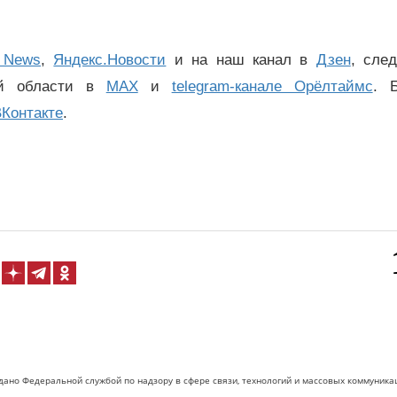
 News
,
Яндекс.Новости
и на наш канал в
Дзен
, сле
ой области в
MAX
и
telegram-канале Орёлтаймс
. 
Контакте
.
дано Федеральной службой по надзору в сфере связи, технологий и массовых коммуника