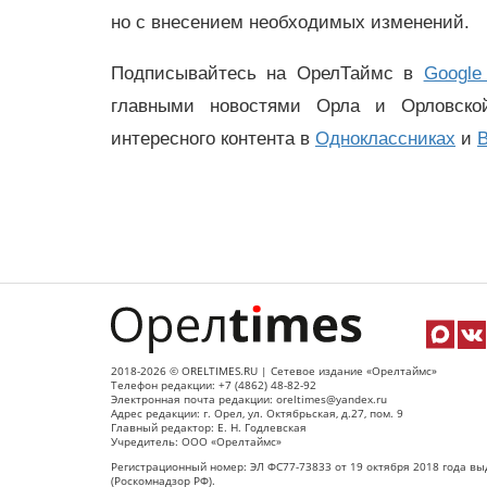
но с внесением необходимых изменений.
Подписывайтесь на ОрелТаймс в
Google
главными новостями Орла и Орловск
интересного контента в
Одноклассниках
и
В
2018-2026 © ORELTIMES.RU | Сетевое издание «Орелтаймс»
Телефон редакции: +7 (4862) 48-82-92
Электронная почта редакции: oreltimes@yandex.ru
Адрес редакции: г. Орел, ул. Октябрьская, д.27, пом. 9
Главный редактор: Е. Н. Годлевская
Учредитель: ООО «Орелтаймс»
Регистрационный номер: ЭЛ ФС77-73833 от 19 октября 2018 года вы
(Роскомнадзор РФ).