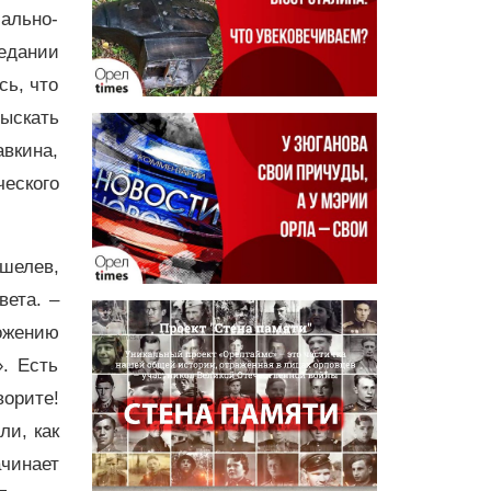
ально-
едании
сь, что
ыскать
вкина,
еского
ошелев,
вета. –
ожению
». Есть
ворите!
ли, как
чинает