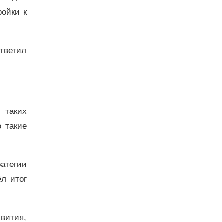
ройки к
ответил
 таких
о такие
ратегии
ёл итог
звития,