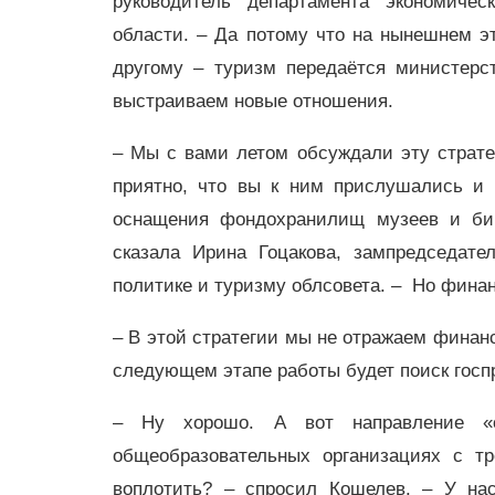
руководитель департамента экономичес
области. – Да потому что на нынешнем э
другому – туризм передаётся министерс
выстраиваем новые отношения.
– Мы с вами летом обсуждали эту страте
приятно, что вы к ним прислушались и 
оснащения фондохранилищ музеев и биб
сказала Ирина Гоцакова, зампредседате
политике и туризму облсовета. – Но финан
– В этой стратегии мы не отражаем финанс
следующем этапе работы будет поиск госп
– Ну хорошо. А вот направление «о
общеобразовательных организациях с тр
воплотить? – спросил Кошелев. – У н