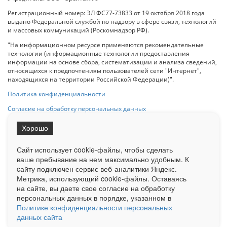
Регистрационный номер: ЭЛ ФС77-73833 от 19 октября 2018 года
выдано Федеральной службой по надзору в сфере связи, технологий
и массовых коммуникаций (Роскомнадзор РФ).
"На информационном ресурсе применяются рекомендательные
технологии (информационные технологии предоставления
информации на основе сбора, систематизации и анализа сведений,
относящихся к предпочтениям пользователей сети "Интернет",
находящихся на территории Российской Федерации)".
Политика конфиденциальности
Согласие на обработку персональных данных
Хорошо
При использовании любого материала с данного сайта гипер-ссылка
на Сетевое издание «ОрелТаймс» обязательна.
Сайт использует cookie-файлы, чтобы сделать
ваше пребывание на нем максимально удобным. К
cайту подключен сервис веб-аналитики Яндекс.
Ограниченная статистика посещаемости доступна на сайте
Метрика, использующий cookie-файлы. Оставаясь
Liveinternet.ru
. Подробная статистика для рекламодателей по запросу
у менеджера.
на сайте, вы даете свое согласие на обработку
персональных данных в порядке, указанном в
Реклама
Документы
О нас
Контакты
Политике конфиденциальности персональных
данных сайта