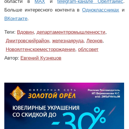
области в
MAX
и
telegram-канале Орёлтаймс
.
Больше интересного контента в
Одноклассниках
и
ВКонтакте
.
Теги:
Вдовин
,
департаментпромышленности
,
Дмитровскийрайон
,
железнаяруда
,
Леонов
,
Новоялтенскоеместорождение
,
облсовет
Автор:
Евгений Кузнецов