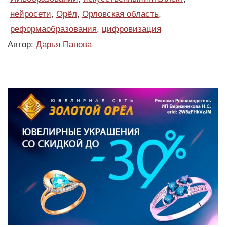
нейросети
,
Орёл
,
Орловская область
,
реформаобразования
,
цифровизация
Автор:
Дарья Панова