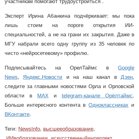
участникам помогают трудоустроиться .
Эксперт Ирина Абанкина подчёркивает: мы пока
лишь стоим на пороге открытия ИИ-
специальностей, а не на грани их закрытия. Даже в
МГУ набрали всего одну группу из 35 человек по
чисто «нейросетевому» профилю.
Подписывайтесь на ОрелТаймс в
Google
News
,
Яндекс.Новости
и на наш канал в
Дзен
,
следите за главными новостями Орла и Орловской
области в
MAX
и
telegram-канале Орёлтаймс
.
Больше интересного контента в
Одноклассниках
и
ВКонтакте
.
Теги:
NewsInfo
,
высшееобразование
,
ИИвобразовании
,
искусственныйинтеллект
,