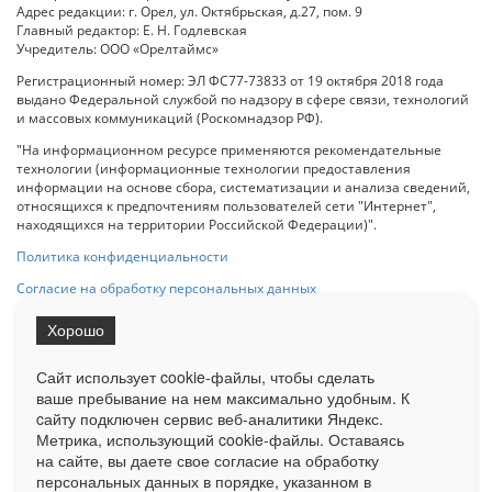
Адрес редакции: г. Орел, ул. Октябрьская, д.27, пом. 9
Главный редактор: Е. Н. Годлевская
Учредитель: ООО «Орелтаймс»
Регистрационный номер: ЭЛ ФС77-73833 от 19 октября 2018 года
выдано Федеральной службой по надзору в сфере связи, технологий
и массовых коммуникаций (Роскомнадзор РФ).
"На информационном ресурсе применяются рекомендательные
технологии (информационные технологии предоставления
информации на основе сбора, систематизации и анализа сведений,
относящихся к предпочтениям пользователей сети "Интернет",
находящихся на территории Российской Федерации)".
Политика конфиденциальности
Согласие на обработку персональных данных
Хорошо
При использовании любого материала с данного сайта гипер-ссылка
на Сетевое издание «ОрелТаймс» обязательна.
Сайт использует cookie-файлы, чтобы сделать
ваше пребывание на нем максимально удобным. К
cайту подключен сервис веб-аналитики Яндекс.
Ограниченная статистика посещаемости доступна на сайте
Метрика, использующий cookie-файлы. Оставаясь
Liveinternet.ru
. Подробная статистика для рекламодателей по запросу
на сайте, вы даете свое согласие на обработку
у менеджера.
персональных данных в порядке, указанном в