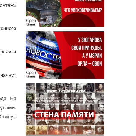
онтаж»
ленного
рла» и
 начнут
ода. На
бунами.
Кампус