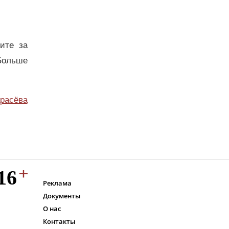
дите за
Больше
расёва
Реклама
Документы
О нас
Контакты