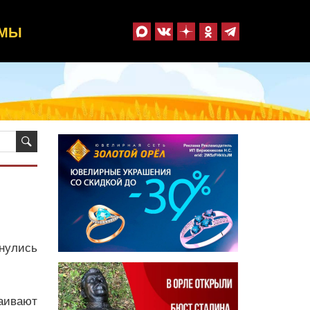
ММЫ
нулись
аивают