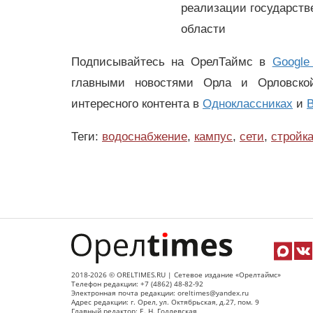
реализации государств
области
Подписывайтесь на ОрелТаймс в
Google
главными новостями Орла и Орловск
интересного контента в
Одноклассниках
и
В
Теги:
водоснабжение
,
кампус
,
сети
,
стройк
2018-2026 © ORELTIMES.RU | Сетевое издание «Орелтаймс»
Телефон редакции: +7 (4862) 48-82-92
Электронная почта редакции: oreltimes@yandex.ru
Адрес редакции: г. Орел, ул. Октябрьская, д.27, пом. 9
Главный редактор: Е. Н. Годлевская