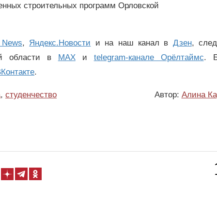
енных строительных программ Орловской
 News
,
Яндекс.Новости
и на наш канал в
Дзен
, сле
ой области в
MAX
и
telegram-канале Орёлтаймс
. 
Контакте
.
а
,
студенчество
Автор:
Алина Ка