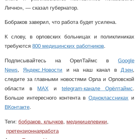
Лично», — сказал губернатор.
Бобраков заверил, что работа будет усилена.
К слову, в орловских больницах и поликлиниках
требуются
800 медицинских работников
.
Подписывайтесь на ОрелТаймс в
Google
News
,
Яндекс.Новости
и на наш канал в
Дзен
,
следите за главными новостями Орла и Орловской
области в
MAX
и
telegram-канале Орёлтаймс
.
Больше интересного контента в
Одноклассниках
и
ВКонтакте
.
Теги:
бобраков. клычков
,
медикицелевики
,
претензионнаяработа