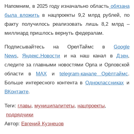
Напомним, в 2025 году изначально область
обязана
была вложить
в нацпроекты 9,2 млрд рублей, по
факту получилось реализовать лишь 8,2 млрд –
миллиард пришлось вернуть федералам.
Подписывайтесь на ОрелТаймс в
Google
News
,
Яндекс.Новости
и на наш канал в
Дзен
,
следите за главными новостями Орла и Орловской
области в
MAX
и
telegram-канале Орёлтаймс
.
Больше интересного контента в
Одноклассниках
и
ВКонтакте
.
Теги:
главы
,
муниципалитеты
,
нацпроекты
,
подрядчики
Автор:
Евгений Кузнецов